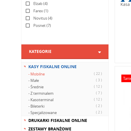
Elzab (4)
Kasa 
Farex (1)
Novitus (4)
Posnet (7)
KATEGORIE
KASY FISKALNE ONLINE
( 22 )
- Mobilne
Tani
( 3 )
- Małe
( 12 )
- Średnie
( 7 )
- Z terminalem
( 12 )
- Kasoterminal
( 2 )
- Bileterki
( 2 )
- Specjalizowane
DRUKARKI FISKALNE ONLINE
ZESTAWY BRANŻOWE