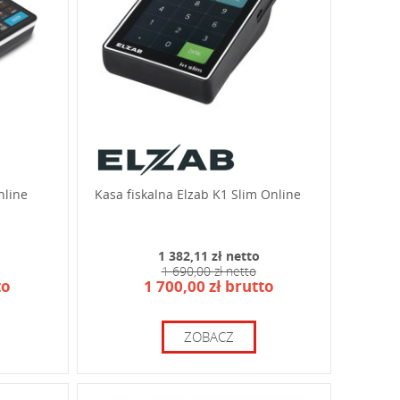
nline
Kasa fiskalna Elzab K1 Slim Online
1 382,11 zł netto
1 690,00 zł netto
to
1 700,00 zł brutto
ZOBACZ