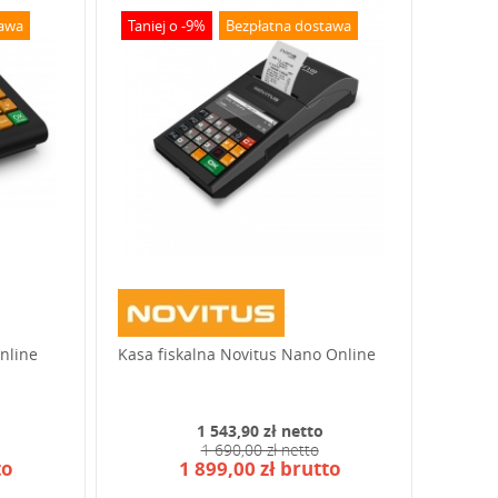
tawa
Taniej o -9%
Bezpłatna dostawa
Online
Kasa fiskalna Novitus Nano Online
1 543,90 zł netto
1 690,00 zł netto
to
1 899,00 zł brutto