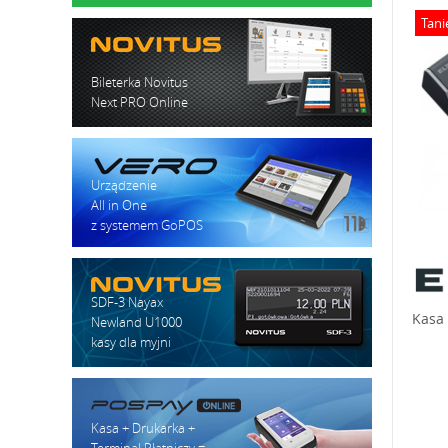
Tani
Bileterka Novitus
Next PRO Online
Urządzenie
All in One
z systemem GoPOS
SDF-3 Nayax
Kasa 
Newland U1000
kasy dla myjni
Kasa + Drukarka +