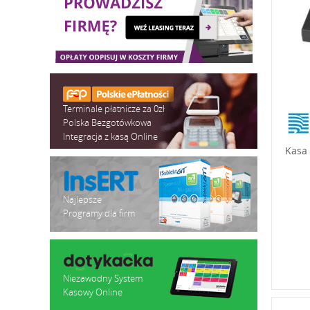
Terminale płatnicze za 0zł
Polska Bezgotówkowa
Integracja z kasą Online
Kasa 
Najlepsze
Programy dla firm
Niezawodny System
Kasowy Online