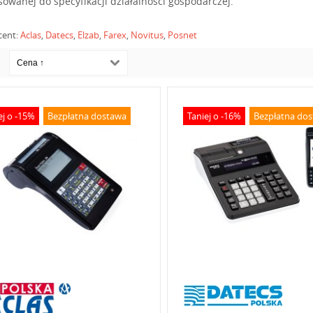
sowanej do specyfikacji działalności gospodarczej.
cent:
Aclas
,
Datecs
,
Elzab
,
Farex
,
Novitus
,
Posnet
ej o -15%
Bezpłatna dostawa
Taniej o -16%
Bezpłatna do