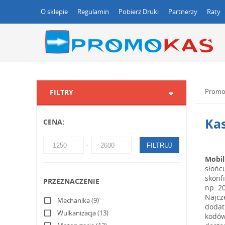
O sklepie
Regulamin
Pobierz Druki
Partnerzy
Raty
Promo
FILTRY
Kas
CENA:
FILTRUJ
Mobil
słońc
skonf
PRZEZNACZENIE
np. 2
Najcz
Mechanika (9)
dodat
Wulkanizacja (13)
kodów