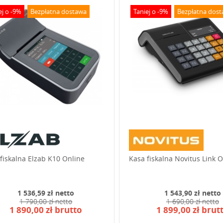
ej o -9%
Bezpłatna dostawa
Taniej o -9%
Bezpłatna dos
fiskalna Elzab K10 Online
Kasa fiskalna Novitus Link 
1 536,59 zł netto
1 543,90 zł netto
1 790,00 zł netto
1 690,00 zł netto
1 890,00 zł brutto
1 899,00 zł brut