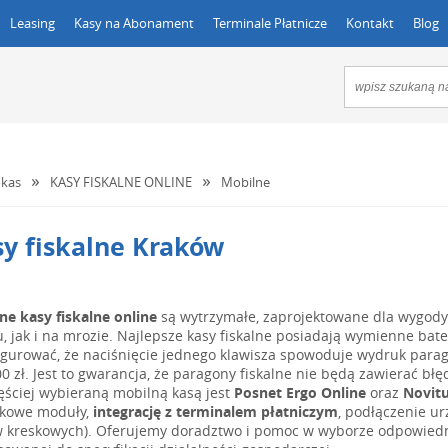
Leasing
Kasy na Abonament
Terminale Płatnicze
Kontakt
Blog
kas
KASY FISKALNE ONLINE
Mobilne
y fiskalne Kraków
ne kasy fiskalne online
są wytrzymałe, zaprojektowane dla wygody 
u, jak i na mrozie. Najlepsze kasy fiskalne posiadają wymienne bat
igurować, że naciśnięcie jednego klawisza spowoduje wydruk para
00 zł. Jest to gwarancja, że paragony fiskalne nie będą zawierać błę
ęściej wybieraną mobilną kasą jest
Posnet Ergo Online
oraz
Novitu
kowe moduły,
integrację z terminalem płatniczym
, podłączenie u
 kreskowych). Oferujemy doradztwo i pomoc w wyborze odpowiednieg