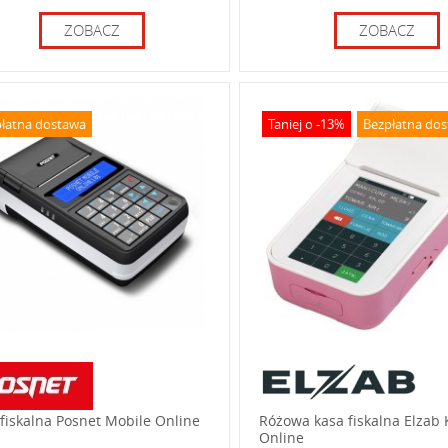
ZOBACZ
ZOBACZ
łatna dostawa
Taniej o -13%
Bezpłatna do
fiskalna Posnet Mobile Online
Różowa kasa fiskalna Elzab
Online