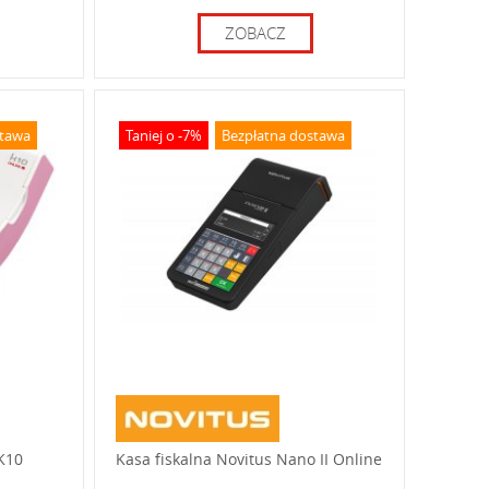
ZOBACZ
stawa
Taniej o -7%
Bezpłatna dostawa
 K10
Kasa fiskalna Novitus Nano II Online