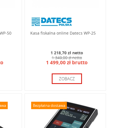
 WP-50
Kasa fiskalna online Datecs WP-25
1 218,70 zł netto
1 349,00 zł netto
to
1 499,00 zł brutto
ZOBACZ
tawa
Bezpłatna dostawa