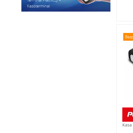
Terminal Płatniczy =
Kasoterminal
Bezp
Kasa 