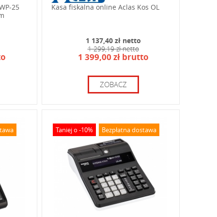
 WP-25
Kasa fiskalna online Aclas Kos OL
ym
1 137,40 zł netto
1 299,19 zł netto
to
1 399,00 zł brutto
ZOBACZ
stawa
Taniej o -10%
Bezpłatna dostawa