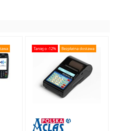
stawa
Taniej o -12%
Bezpłatna dostawa