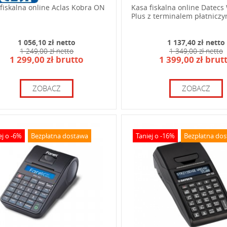
fiskalna online Aclas Kobra ON
Kasa fiskalna online Datecs
Plus z terminalem płatnicz
1 056,10 zł netto
1 137,40 zł netto
1 249,00 zł netto
1 349,00 zł netto
1 299,00 zł brutto
1 399,00 zł brut
ZOBACZ
ZOBACZ
ej o -6%
Bezpłatna dostawa
Taniej o -16%
Bezpłatna do