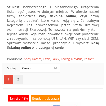
Szukasz nowoczesnego i niezawodnego urządzenia
fiskalnego? Jesteś w dobrym miejscu! W ofercie naszej
firmy znajdziesz
kasy fiskalne online
, czyli nową
kategorię urządzeń, które komunikują się z Centralnym
Rejestrem Kas prowadzonym przez Szefa Krajowej
Administracji Skarbowej. To nowość na polskim rynku –
lepsza konstrukcja, rozbudowane funkcje oraz połączenie
z repozytorium za pomocą USB, LAN, WIFI czy sieci GSM.
Sprawdź wszystkie nasze propozycje i wybierz
kasę
fiskalną online
w przystępnej
cenie
!
Producent:
Aclas
,
Datecs
,
Elzab
,
Farex
,
Fawag
,
Novitus
,
Posnet
Sortuj
1
2
Taniej o -19%
Bezpłatna dostawa