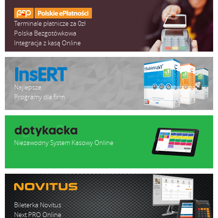
Terminale płatnicze za 0zł
Polska Bezgotówkowa
Integracja z kasą Online
Najlepsze
Programy dla firm
Niezawodny System Kasowy Online
Bileterka Novitus
Next PRO Online