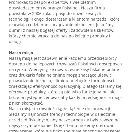
Promokas to zespół ekspertów z wieloletnim
doświadczeniem w branży fiskalnej. Nasza firma
powstała w 2006 roku z pasji do nowoczesnych
technologii i chęci dostarczania klientom narzędzi, które
ułatwiają codzienne zarządzanie biznesem. Jesteśmy
dumni z naszej bogatej oferty i zadowolenia klientów,
którzy chętnie wracają do nas po kolejne produkty i
usługi.
Nasza misja
Naszą misją jest zapewnienie każdemu przedsiębiorcy
dostępu do najlepszych rozwiązań fiskalnych dostępnych
na rynku. Wierzymy, że nowoczesne kasy fiskalne online
oraz drukarki fiskalne online mogą znacząco ułatwić
prowadzenie biznesu, eliminując zbędne formalności i
zwiększając efektywność operacyjną. Dlatego staramy się
oferować produkty, które są nie tylko funkcjonalne, ale
także przystępne cenowo, aby każdy przedsiębiorca mógł
z nich skorzystać.
Nasza misja to również ciągłe dążenie do innowacji.
Śledzimy najnowsze trendy i technologie w dziedzinie
urządzeń fiskalnych, aby nasze produkty były zawsze na
najwyższym poziomie. Dzięki temu możemy oferować
rozwiązania, które nie tylko spełniają obecne wymagania,