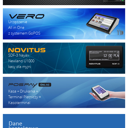
Urządzenie
All in One
z systemem GoPOS
SDF-3 Nayax
Newland U1000
kasy dla myjni
Kasa + Drukarka +
Terminal Płatniczy =
Kasoterminal
Dane