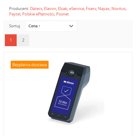
Producent:
Datecs
,
Elavon
,
Elzab
,
eService
,
Fiserv
,
Nayax
,
Novitus
,
Paytel
,
Polskie ePłatności
,
Posnet
Sortuj
1
2
Bezpłatna dostawa