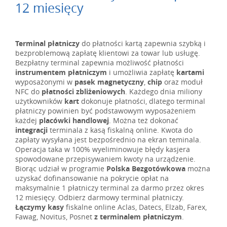
12 miesięcy
Terminal płatniczy
do płatności kartą zapewnia szybką i
bezproblemową zapłatę klientowi za towar lub usługę.
Bezpłatny terminal zapewnia możliwość płatności
instrumentem płatniczym
i umożliwia zapłatę
kartami
wyposażonymi w
pasek magnetyczny
,
chip
oraz moduł
NFC do
płatności zbliżeniowych
. Każdego dnia miliony
użytkowników
kart
dokonuje płatności, dlatego terminal
płatniczy powinien być podstawowym wyposażeniem
każdej
placówki handlowej
. Można też dokonać
integracji
terminala z kasą fiskalną online. Kwota do
zapłaty wysyłana jest bezpośrednio na ekran teminala.
Operacja taka w 100% wyeliminowuje błędy kasjera
spowodowane przepisywaniem kwoty na urządzenie.
Biorąc udział w programie
Polska Bezgotówkowa
można
uzyskać dofinansowanie na pokrycie opłat na
maksymalnie 1 płatniczy terminal za darmo przez okres
12 miesięcy. Odbierz darmowy terminal płatniczy.
Łączymy
kasy
fiskalne online Aclas, Datecs, Elzab, Farex,
Fawag, Novitus, Posnet
z terminalem płatniczym
.