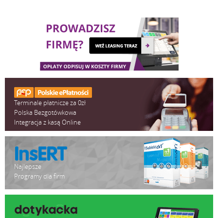
Terminale płatnicze za 0zł
Polska Bezgotówkowa
Integracja z kasą Online
Najlepsze
Programy dla firm