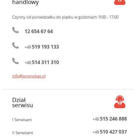
handlowy
Czynny od poniedziałku do piątku
w godzinach: 9:00 - 17:00
12 654 67 64
519 193 133
+48
514 311 310
+48
info@promokas.pl
Dział
serwisu
515 246 888
+48
I Serwisant
510 427 037
+48
II Serwisant