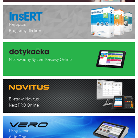
Najlepsze
Programy dla firm
Niezawodny System Kasowy Online
Bileterka Novitus
Next PRO Online
Urządzenie
All in One