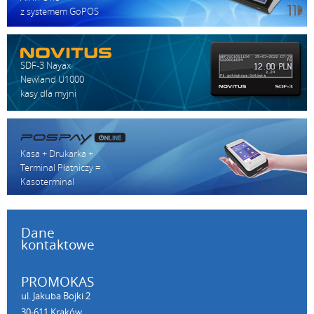
z systemem GoPOS
SDF-3 Nayax
Newland U1000
kasy dla myjni
Kasa + Drukarka +
Terminal Płatniczy =
Kasoterminal
Dane
kontaktowe
PROMOKAS
ul. Jakuba Bojki 2
30-611 Kraków