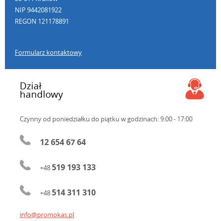
NIP 9442081922
REGON 121178891
Formularz kontaktowy
Dział
handlowy
Czynny od poniedziałku do piątku
w godzinach: 9:00 - 17:00
12 654 67 64
519 193 133
+48
514 311 310
+48
info@promokas.pl