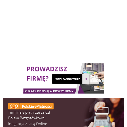
Terminale płatnicze za 0zł
Polska Bezgotówkowa
Integracja z kasą Online