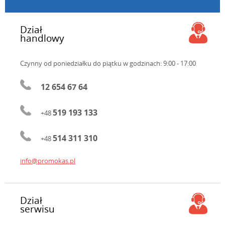
Dział
handlowy
Czynny od poniedziałku do piątku
w godzinach: 9:00 - 17:00
12 654 67 64
519 193 133
+48
514 311 310
+48
info@promokas.pl
Dział
serwisu