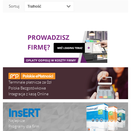
Sortuj
Terminale płatnicze za 0zł
Polska Bezgotówkowa
Integracja z kasą Online
Najlepsze
Programy dla firm