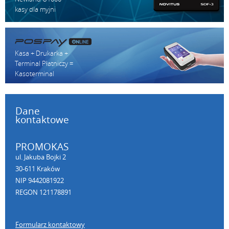
kasy dla myjni
Kasa + Drukarka +
Terminal Płatniczy =
Kasoterminal
Dane
kontaktowe
PROMOKAS
ul. Jakuba Bojki 2
30-611 Kraków
NIP 9442081922
REGON 121178891
Formularz kontaktowy