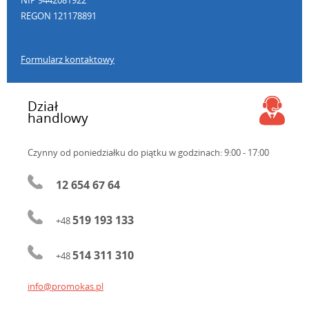
NIP 9442081922
REGON 121178891
Formularz kontaktowy
Dział
handlowy
Czynny od poniedziałku do piątku
w godzinach: 9:00 - 17:00
12 654 67 64
519 193 133
+48
514 311 310
+48
info@promokas.pl