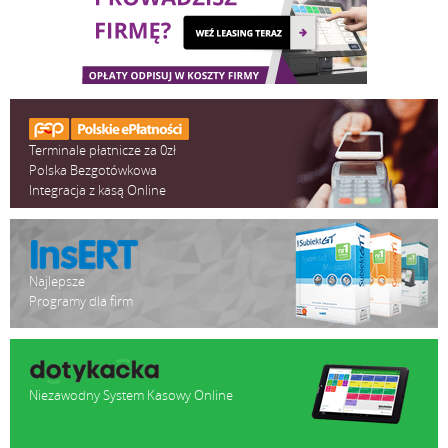
Terminale płatnicze za 0zł
Polska Bezgotówkowa
Integracja z kasą Online
Najlepsze
Programy dla firm
Niezawodny System Kasowy Online