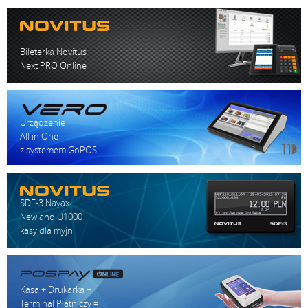
Bileterka Novitus
Next PRO Online
Urządzenie
All in One
z systemem GoPOS
SDF-3 Nayax
Newland U1000
kasy dla myjni
Kasa + Drukarka +
Terminal Płatniczy =