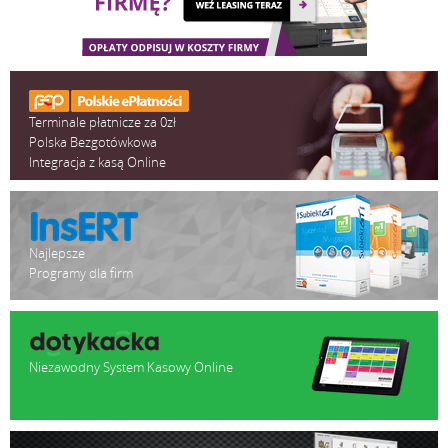
Terminale płatnicze za 0zł
Polska Bezgotówkowa
Integracja z kasą Online
Najlepsze
Programy dla firm
Niezawodny System Kasowy Online