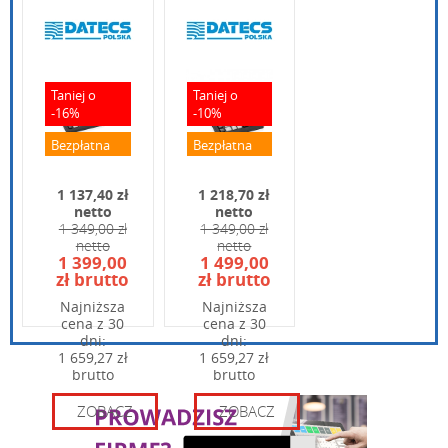
terminalem
pobierz
płatniczym
Instrukcja quick start fiskalnego terminala
Wpisz poniżej swoje pytanie
płatniczego POSPAY Online
Taniej o
Taniej o
pospay-online---instrukcja-obslugi-do-aplikacji-
-16%
-10%
1.1.pdf
pobierz
Instrukcja obsługi do aplikacji fiskalnego
Bezpłatna
Bezpłatna
terminala płatniczego POSPAY Online
dostawa
dostawa
1 137,40 zł
1 218,70 zł
pospay-online---instruckja-obslugi-1.2.pdf
netto
netto
pobierz
1 349,00 zł
1 349,00 zł
Instrukcja obsługi fiskalnego terminala
netto
netto
Wpisz kod widoczny na obrazku:
1 399,00
1 499,00
płatniczego POSPAY Online
zł brutto
zł brutto
Najniższa
Najniższa
cena z 30
cena z 30
dni:
dni:
1 659,27 zł
1 659,27 zł
brutto
brutto
ZOBACZ
ZOBACZ