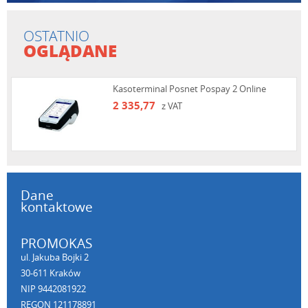
OSTATNIO
OGLĄDANE
Kasoterminal Posnet Pospay 2 Online
2 335,77
z VAT
Dane
kontaktowe
PROMOKAS
ul. Jakuba Bojki 2
30-611 Kraków
NIP 9442081922
REGON 121178891