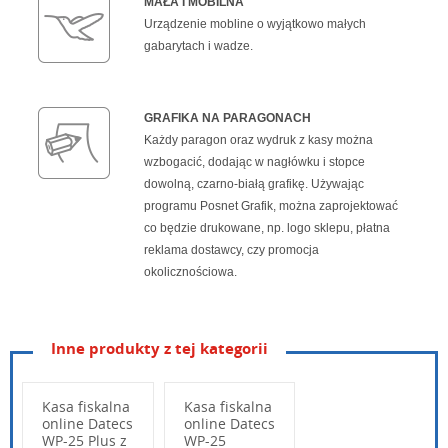
MAŁA I MOBILNA
Urządzenie mobline o wyjątkowo małych
gabarytach i wadze.
GRAFIKA NA PARAGONACH
Każdy paragon oraz wydruk z kasy można
wzbogacić, dodając w nagłówku i stopce
dowolną, czarno-białą grafikę. Używając
programu Posnet Grafik, można zaprojektować
co będzie drukowane, np. logo sklepu, płatna
reklama dostawcy, czy promocja
okolicznościowa.
Inne produkty z tej kategorii
quickstart-eservice--do-aplikacji-platniczej.pdf.pdf
pobierz
Kasa fiskalna
Kasa fiskalna
Quick start eService do aplikacji płatniczej
online Datecs
online Datecs
WP-25 Plus z
WP-25
pospay-online---instrukcja-quick-start-1.0.pdf