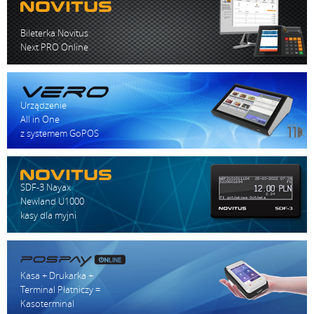
Bileterka Novitus
Next PRO Online
Urządzenie
All in One
z systemem GoPOS
SDF-3 Nayax
Newland U1000
kasy dla myjni
Kasa + Drukarka +
Terminal Płatniczy =
Kasoterminal