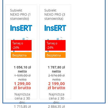
Subiekt
Subiekt
NEXO PRO (1
NEXO PRO (3
stanowisko)
stanowiska)
Wpisz poniżej swoje pytanie
Taniej o
Taniej o
-24%
-24%
Bezpłatna
Bezpłatna
dostawa
dostawa
1 056,10 zł
1 787,80 zł
netto
netto
1 535,00 zł
2 574,98 zł
netto
netto
Wpisz kod widoczny na obrazku:
1 299,00
2 199,00
zł brutto
zł brutto
Najniższa
Najniższa
cena z 30
cena z 30
dni:
dni:
1 715,85 zł
2 884,35 zł