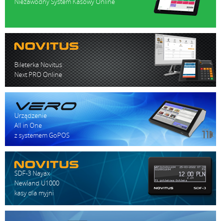
Niezawodny System Kasowy Online
Bileterka Novitus
Next PRO Online
Urządzenie
All in One
z systemem GoPOS
SDF-3 Nayax
Newland U1000
kasy dla myjni