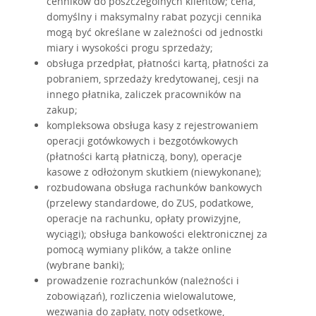
cenników do poszczególnych klientów; cena,
domyślny i maksymalny rabat pozycji cennika
mogą być określane w zależności od jednostki
miary i wysokości progu sprzedaży;
obsługa przedpłat, płatności kartą, płatności za
pobraniem, sprzedaży kredytowanej, cesji na
innego płatnika, zaliczek pracowników na
zakup;
kompleksowa obsługa kasy z rejestrowaniem
operacji gotówkowych i bezgotówkowych
(płatności kartą płatniczą, bony), operacje
kasowe z odłożonym skutkiem (niewykonane);
rozbudowana obsługa rachunków bankowych
(przelewy standardowe, do ZUS, podatkowe,
operacje na rachunku, opłaty prowizyjne,
wyciągi); obsługa bankowości elektronicznej za
pomocą wymiany plików, a także online
(wybrane banki);
prowadzenie rozrachunków (należności i
zobowiązań), rozliczenia wielowalutowe,
wezwania do zapłaty, noty odsetkowe,