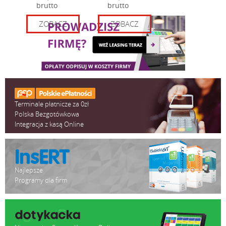
brutto
brutto
ZOBACZ
ZOBACZ
Terminale płatnicze za 0zł
Polska Bezgotówkowa
Integracja z kasą Online
Najlepsze
Programy dla firm