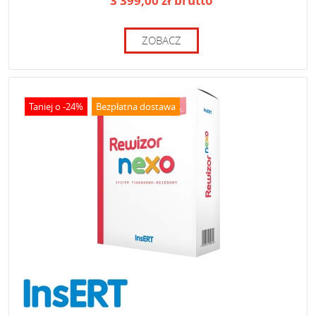
3 399,00 zł brutto
ZOBACZ
Taniej o -24%
Bezpłatna dostawa