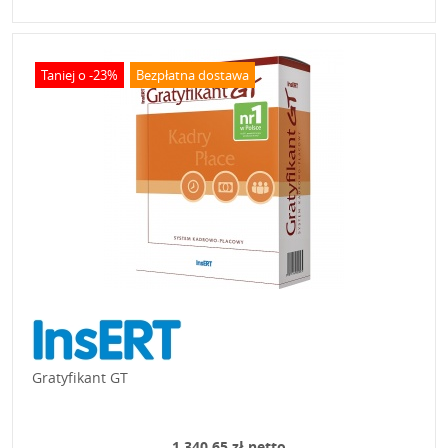
Taniej o -23%
Bezpłatna dostawa
Gratyfikant GT
1 340,65 zł netto