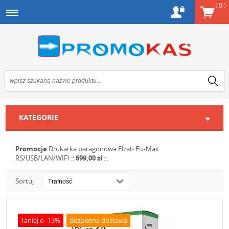
(
0
)
KATEGORIE
Promocja
Drukarka paragonowa Elzab Elz-Max
RS/USB/LAN/WIFI
::
699,00 zł
::.
Sortuj
Taniej o -13%
Bezpłatna dostawa