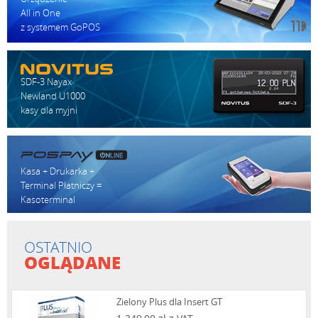
All in One
z systemem GoPOS
SDF-3 Nayax
Newland U1000
kasy dla myjni
Kasa + Drukarka +
Terminal Płatniczy =
Kasoterminal
OSTATNIO
OGLĄDANE
Zielony Plus dla Insert GT