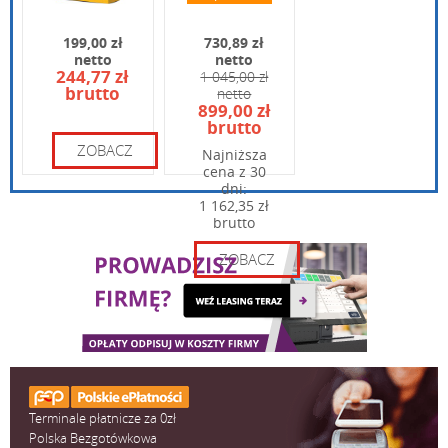
dostawa
199,00 zł
730,89 zł
netto
netto
244,77 zł
1 045,00 zł
brutto
netto
Wpisz kod widoczny na obrazku:
899,00 zł
brutto
ZOBACZ
Najniższa
cena z 30
dni:
1 162,35 zł
brutto
ZOBACZ
Terminale płatnicze za 0zł
Polska Bezgotówkowa