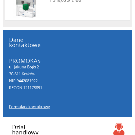
1 349,00 zł z VAT
Dane
kontaktowe
PROMOKAS
ul. Jakuba Bojki 2
30-611 Kraków
NIP 9442081922
REGON 121178891
Formularz kontaktowy
Dział
handlowy