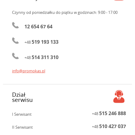
Czynny od poniedziałku do piątku
w godzinach: 9:00 - 17:00
12 654 67 64
519 193 133
+48
514 311 310
+48
info@promokas.pl
Dział
serwisu
515 246 888
+48
I Serwisant
510 427 037
+48
II Serwisant