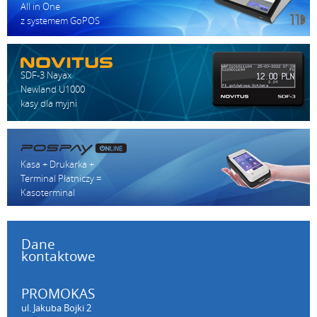
All in One
z systemem GoPOS
SDF-3 Nayax
Newland U1000
kasy dla myjni
Kasa + Drukarka +
Terminal Płatniczy =
Kasoterminal
Dane
kontaktowe
PROMOKAS
ul. Jakuba Bojki 2