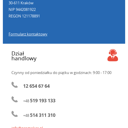
30-611 Kraków
NIP 9442081922
REGON 121178891
Formularz kontaktowy
Dział
handlowy
Czynny od poniedziałku do piątku
w godzinach: 9:00 - 17:00
12 654 67 64
519 193 133
+48
514 311 310
+48