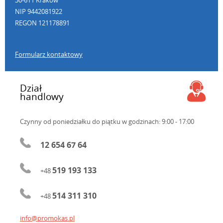
30-611 Kraków
NIP 9442081922
REGON 121178891
Formularz kontaktowy
Dział
handlowy
Czynny od poniedziałku do piątku
w godzinach: 9:00 - 17:00
12 654 67 64
519 193 133
+48
514 311 310
+48
info@promokas.pl