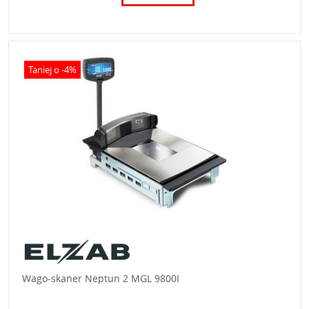
Taniej o -4%
Wago-skaner Neptun 2 MGL 9800I