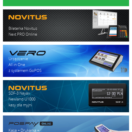
Bileterka Novitus
Next PRO Online
Urządzenie
All in One
z systemem GoPOS
SDF-3 Nayax
Newland U1000
kasy dla myjni
Kasa + Drukarka +