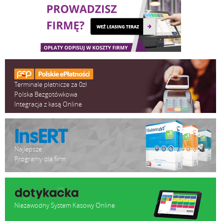
Terminale płatnicze za 0zł
Polska Bezgotówkowa
Integracja z kasą Online
Najlepsze
Programy dla firm
Niezawodny System Kasowy Online