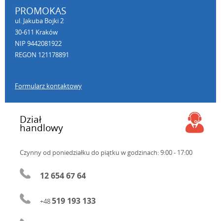
PROMOKAS
ul. Jakuba Bojki 2
30-611 Kraków
NIP 9442081922
REGON 121178891
Formularz kontaktowy
Dział
handlowy
Czynny od poniedziałku do piątku
w godzinach: 9:00 - 17:00
12 654 67 64
519 193 133
+48