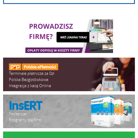
Terminale płatnicze za 0zł
Polska Bezgotówkowa
Integracja z kasą Online
Najlepsze
Programy dla firm