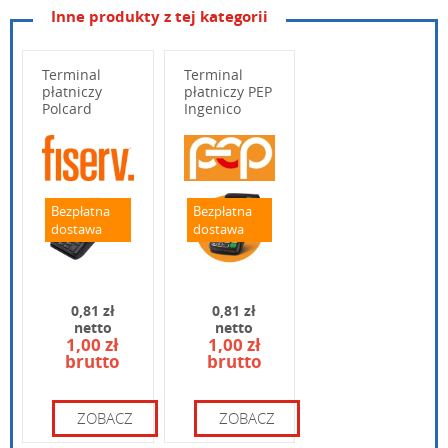
Inne produkty z tej kategorii
Terminal
Terminal
płatniczy
płatniczy PEP
Polcard
Ingenico
Verifon
MOVE 3500
V240M
Wpisz poniżej swoje pytanie
Bezpłatna
Bezpłatna
dostawa
dostawa
0,81 zł
0,81 zł
netto
netto
1,00 zł
1,00 zł
brutto
brutto
Wpisz kod widoczny na obrazku:
ZOBACZ
ZOBACZ