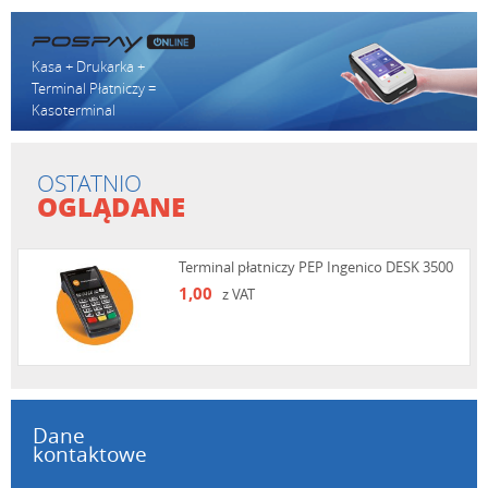
Kasa + Drukarka +
Terminal Płatniczy =
Kasoterminal
OSTATNIO
OGLĄDANE
Terminal płatniczy PEP Ingenico DESK 3500
1,00
z VAT
Dane
kontaktowe