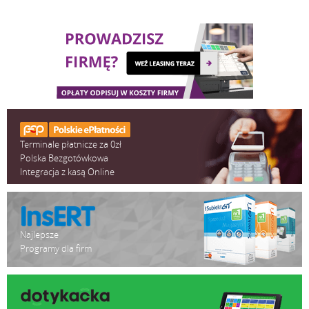
Szerokość papieru: 57 mm
novitus_nano-online_quickstart_2019_prewka.pdf
pobierz
Skrócona instrukcja obsługi kasy fiskalnej
Rodzaj: alfanumeryczna, switchowa, silikonowa,
Novitus Nano Online
zabezpieczająca przed zalaniem
instrukcja_obslugi_nano_online_v01_20190423.pdf
Liczba klawiszy: 23 w tym 4 funkcyjne
pobierz
Klawisze szybkiej sprzedaży: 8 (4 w dwóch poziomach) + 10 w
Instrukcja obsługi kasy fiskalnej Novitus Nano
trybie "szybka sprzedaż"
Online
Terminale płatnicze za 0zł
Polska Bezgotówkowa
Integracja z kasą Online
Klient: LCD graficzny podświetlany, 192x48 pikseli
Kasjer: LCD graficzny podświetlany, 192x48 pikseli
Najlepsze
Programy dla firm
Złącza komunikacyjne: 1 x RS232,USB Host (A), 1 x USB Device
(B), LAN (Ethernet)
Współpraca z urządzeniami: Komputer, Czytnik kodów
kreskowych (skaner), Waga elektroniczna, Terminal płatniczy