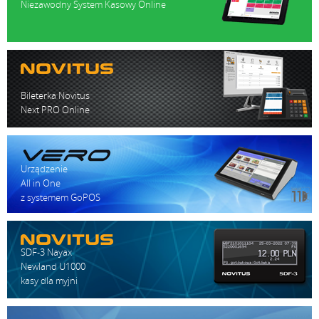
Niezawodny System Kasowy Online
(EFT), PIN PAD programowalny (EFT), PIN PAD programowalny
(EFT), Drukarka zamówień, Monitoring (monitor wydruku), WiFi
dongle (WAN), BT dongle,BT LE dongle, Modem GSM 3
Sterowanie szufladą: tak (aktywna)
Bileterka Novitus
Next PRO Online
Awaryjne: akumulator 7.2V, 2Ah, wymienny, możliwość
ładowania akumulatora poza kasą
Urządzenie
All in One
z systemem GoPOS
Szerokość/wysokość/głębokość: 94 x 58 x 229 mm
Waga: 0,65 kg
SDF-3 Nayax
Newland U1000
kasy dla myjni