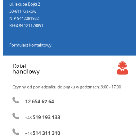
ul. Jakuba Bojki 2
30-611 Kraków
NIP 9442081922
REGON 121178891
Formularz kontaktowy
Dział
handlowy
Czynny od poniedziałku do piątku
w godzinach: 9:00 - 17:00
12 654 67 64
519 193 133
+48
514 311 310
+48