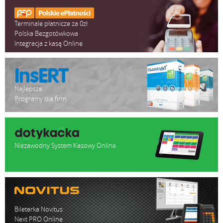
Terminale płatnicze za 0zł
Polska Bezgotówkowa
Integracja z kasą Online
Najlepsze
Programy dla firm
Niezawodny System Kasowy Online
Bileterka Novitus
Next PRO Online