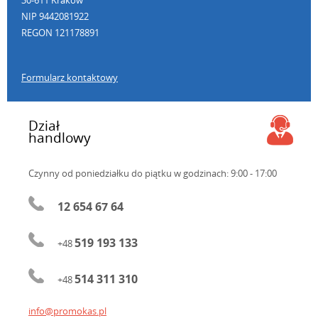
NIP 9442081922
REGON 121178891
Formularz kontaktowy
Dział
handlowy
Czynny od poniedziałku do piątku
w godzinach: 9:00 - 17:00
12 654 67 64
519 193 133
+48
514 311 310
+48
info@promokas.pl