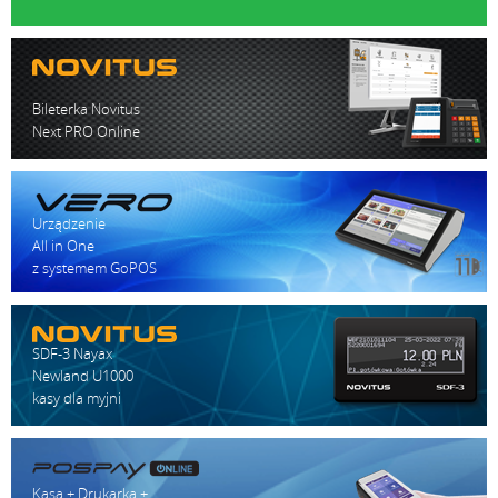
Monitoring (monitor wydruku), klawiatura USB, pendrive
Z sieci: 230V / 12V / 2A
Bileterka Novitus
Awaryjne: 6V, 1,3Ah
Next PRO Online
Urządzenie
Szerokość/wysokość/głębokość: 195 x 67 x 216 mm
All in One
Waga: 1 kg
z systemem GoPOS
SDF-3 Nayax
Newland U1000
kasy dla myjni
Kasa + Drukarka +