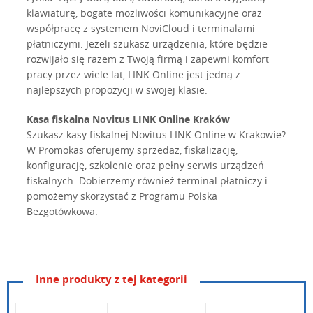
klawiaturę, bogate możliwości komunikacyjne oraz
współpracę z systemem NoviCloud i terminalami
płatniczymi. Jeżeli szukasz urządzenia, które będzie
rozwijało się razem z Twoją firmą i zapewni komfort
pracy przez wiele lat, LINK Online jest jedną z
najlepszych propozycji w swojej klasie.
Kasa fiskalna Novitus LINK Online Kraków
Szukasz kasy fiskalnej Novitus LINK Online w Krakowie?
W Promokas oferujemy sprzedaż, fiskalizację,
konfigurację, szkolenie oraz pełny serwis urządzeń
fiskalnych. Dobierzemy również terminal płatniczy i
pomożemy skorzystać z Programu Polska
Bezgotówkowa.
Inne produkty z tej kategorii
Nazwa: LINK ONLINE
novitus_link_quickstart_ukraina.pdf
Typ: kasa fiskalna
pobierz
Przeznaczenie: małe, średnie, duże i mobilne punkty handlowe,