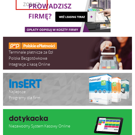
ZOBACZ
Rodzaj: alfanumeryczna, switchowa
Liczba klawiszy: 20 + 8 funkcyjnych / szybkiej sprzedaży
Klawisze szybkiej sprzedaży: 16 (8 w dwóch poziomach) + 10 w
trybie "szybka sprzedaż"
Terminale płatnicze za 0zł
Klient: graficzny, podświetlany, czarno-biały, LCD, 192 x 48
Polska Bezgotówkowa
pikseli
Integracja z kasą Online
Kasjer: graficzny, podświetlany, czarno-biały, LCD, 192 x 64
piksele
Najlepsze
Programy dla firm
Złącza komunikacyjne: 1 x RS232, 3 x USB host (A), 1 x LAN
(Ethernet)
Współpraca z urządzeniami: CRK, Komputer, Czytnik kodów
kreskowych (skaner), Waga elektroniczna, Terminal płatniczy
Niezawodny System Kasowy Online
(EFT), PIN PAD programowalny (EFT), Drukarka zamówień,