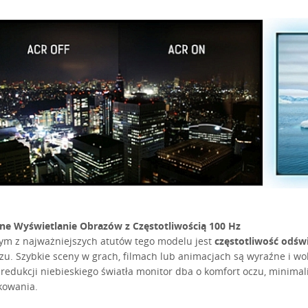
ne Wyświetlanie Obrazów z Częstotliwością 100 Hz
ym z najważniejszych atutów tego modelu jest
częstotliwość odśw
zu. Szybkie sceny w grach, filmach lub animacjach są wyraźne i wo
 redukcji niebieskiego światła monitor dba o komfort oczu, minima
kowania.