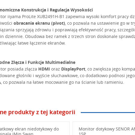
nomiczna Konstrukcja i Regulacja Wysokości
tor iiyama ProLite XUB2491H-B1 zapewnia wysoki komfort pracy dz
iwości
obracania ekranu (pivot)
, co pozwala na ustawienie go w t
iązania sprzyjają zdrowiu i poprawiają efektywność pracy, szczegól
in dziennie. Obudowa bez ramek z trzech stron doskonale sprawdz
liwiając łatwe łączenie ekranów.
dne Złącza i Funkcje Multimedialne
tor posiada złącza
HDMI
oraz
DisplayPort
, co zwiększa jego kompa
owane głośniki i wyjście słuchawkowe, co dodatkowo podnosi jego 
A
, co pozwala na łatwe mocowanie go na ścianie lub ramieniu.
ne produkty z tej kategorii
niżej swoje pytanie
atkowy ekran niedotykowy do
Monitor dotykowy SENOR 
minala iMin Swan
15P