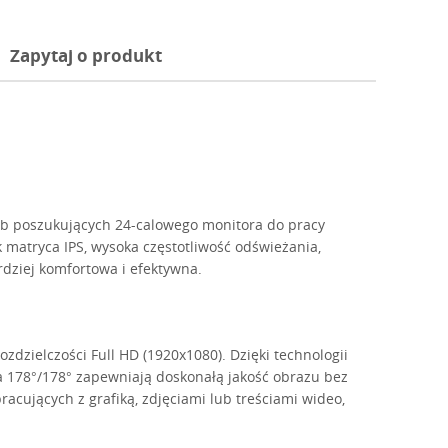
Zapytaj o produkt
ób poszukujących 24-calowego monitora do pracy
k matryca IPS, wysoka częstotliwość odświeżania,
rdziej komfortowa i efektywna.
ozdzielczości Full HD (1920x1080). Dzięki technologii
ia 178°/178° zapewniają doskonałą jakość obrazu bez
pracujących z grafiką, zdjęciami lub treściami wideo,