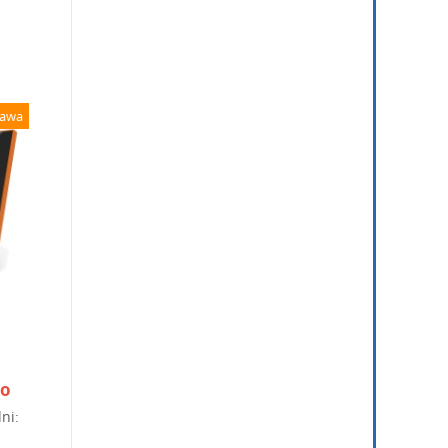
tawa
to
ni: