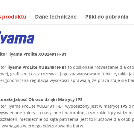
s produktu
Dane techniczne
Pliki do pobrania
tor iiyama Prolite XUB2491H-B1
itor
iiyama ProLite XUB2491H-B1
to doskonałe rozwiązanie dla os
owej, graficznej oraz rozrywki. Jego zaawansowane funkcje, takie ja
 ergonomiczna regulacja wysokości sprawiają, że praca staje się ba
onała Jakość Obrazu dzięki Matrycy IPS
tor iiyama ProLite XUB2491H-B1 wyposażony jest w matrycę
IPS
o r
wyświetlane kolory są nasycone i naturalne, a szerokie kąty widzen
kształceń, niezależnie od kąta patrzenia. Jest to kluczowe dla osób 
e wymagają wiernego odwzorowania barw.