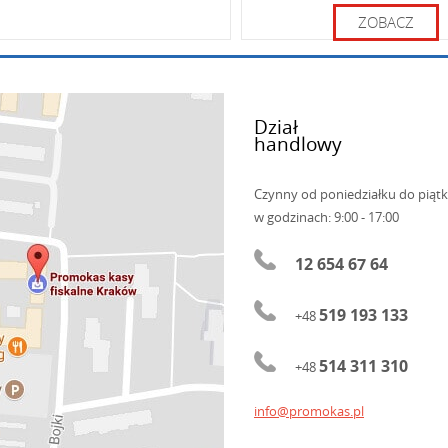
ZOBACZ
Dział
handlowy
Czynny od poniedziałku do piąt
w godzinach: 9:00 - 17:00
HDMI x1
12 654 67 64
DisplayPort x1
519 193 133
+48
514 311 310
+48
info@promokas.pl