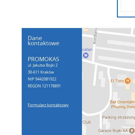
Dane
kontaktowe
PROMOKAS
ul. Jakuba Bojki 2
30-611 Kraków
NIP 9442081922
REGON 121178891
Formularz kontaktowy