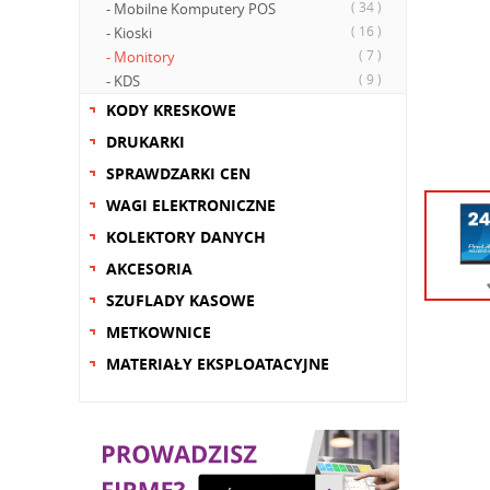
( 34 )
- Mobilne Komputery POS
( 16 )
- Kioski
( 7 )
- Monitory
( 9 )
- KDS
KODY KRESKOWE
DRUKARKI
SPRAWDZARKI CEN
WAGI ELEKTRONICZNE
KOLEKTORY DANYCH
AKCESORIA
SZUFLADY KASOWE
METKOWNICE
MATERIAŁY EKSPLOATACYJNE