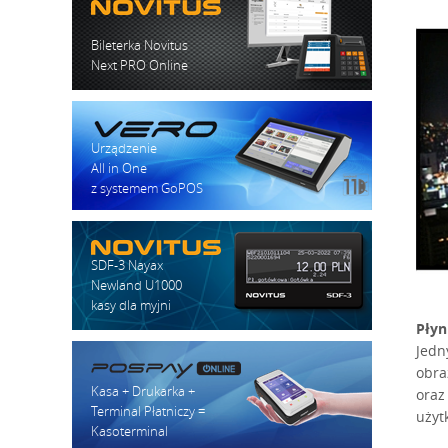
Bileterka Novitus
Next PRO Online
Urządzenie
All in One
z systemem GoPOS
SDF-3 Nayax
Newland U1000
kasy dla myjni
Płyn
Jedn
obra
Kasa + Drukarka +
oraz
Terminal Płatniczy =
użyt
Kasoterminal