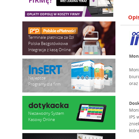
Opi
Terminale płatnicze za 0zł
Polska Bezgotówkowa
Integracja z kasą Online
Moni
Mon
biur
Najlepsze
oraz
Programy dla firm
Dosk
Moni
Niezawodny System
IPS 
Kasowy Online
znie
któr