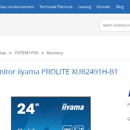
Kasy na Abonament
Terminale Płatnicze
Leasing
Kontakt
Blog
kas
SYSTEMY POS
Monitory
itor iiyama PROLITE XUB2491H-B1
P
G