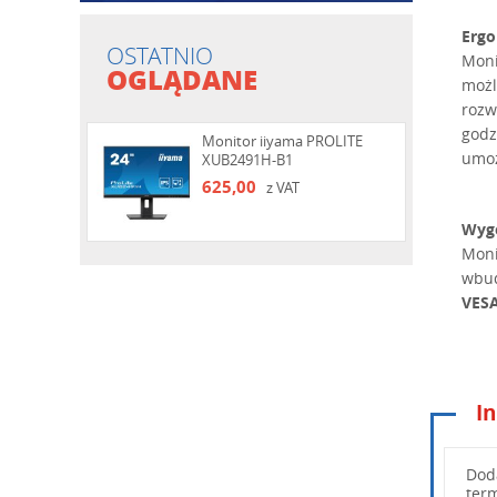
Ergo
OSTATNIO
Moni
OGLĄDANE
możl
rozw
godz
Monitor iiyama PROLITE
umoż
XUB2491H-B1
625,00
z VAT
Wygo
Moni
wbud
VES
In
Wpisz po
Dod
ter