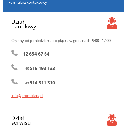
Formularz kontaktowy
Dział
handlowy
Czynny od poniedziałku do piątku
w godzinach: 9:00 - 17:00
12 654 67 64
519 193 133
+48
514 311 310
+48
info@promokas.pl
Dział
serwisu