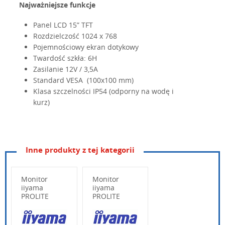
Najważniejsze funkcje
Panel LCD 15” TFT
Rozdzielczość 1024 x 768
Pojemnościowy ekran dotykowy
Twardość szkła: 6H
Zasilanie 12V / 3,5A
Standard VESA (100x100 mm)
Klasa szczelności IP54 (odporny na wodę i
kurz)
Inne produkty z tej kategorii
Panel
15” TFT LCD
IU_AMON15_PL.pdf
pobierz
Rozdzielczość
1024 (H) x 768 (V)
Instrukcja obsługi Senor Amon 15P
Monitor
Monitor
Obszar aktywny
iiyama
304.128 (H) x 228.096 (V)
iiyama
PROLITE
PROLITE
Pojemnościowy
XUB2491H-B1
XU2491H-B1
Ekran dotykowy
Twardość powierzchni szklanej: 6H