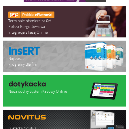
Terminale płatnicze za 0zł
Polska Bezgotówkowa
Integracja z kasą Online
Najlepsze
Programy dla firm
Niezawodny System Kasowy Online
Bileterka Novitus