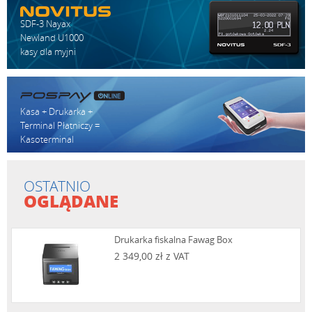
SDF-3 Nayax
Newland U1000
kasy dla myjni
Kasa + Drukarka +
Terminal Płatniczy =
Kasoterminal
OSTATNIO
OGLĄDANE
Drukarka fiskalna Fawag Box
2 349,00 zł z VAT