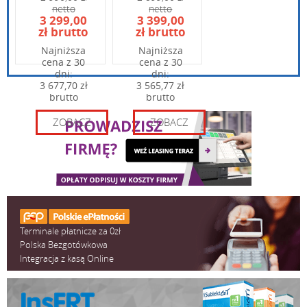
netto
netto
Wpisz kod widoczny na obrazku:
3 299,00
3 399,00
zł brutto
zł brutto
Najniższa
Najniższa
cena z 30
cena z 30
dni:
dni:
3 677,70 zł
3 565,77 zł
brutto
brutto
ZOBACZ
ZOBACZ
Terminale płatnicze za 0zł
Polska Bezgotówkowa
Integracja z kasą Online