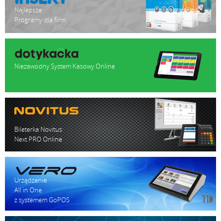
Najlepsze
Programy dla firm
Niezawodny System Kasowy Online
Bileterka Novitus
Next PRO Online
Urządzenie
All in One
z systemem GoPOS