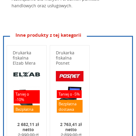
handlowych oraz usługowych.
Inne produkty z tej kategorii
Drukarka
Drukarka
fiskalna
fiskalna
Elzab Mera
Posnet
Online
Thermal XL2
Online
Wpisz poniżej swoje pytanie
Taniej o
Taniej o -5%
-10%
Bezpłatna
Bezpłatna
dostawa
dostawa
2 682,11 zł
2 763,41 zł
netto
netto
2 990,00 zł
2 899,00 zł