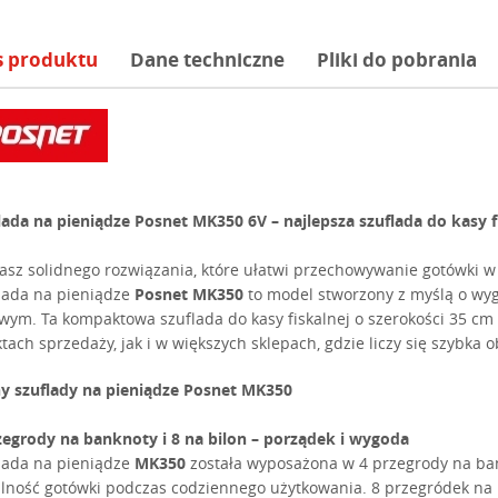
s produktu
Dane techniczne
Pliki do pobrania
lada na pieniądze Posnet MK350 6V – najlepsza szuflada do kasy f
asz solidnego rozwiązania, które ułatwi przechowywanie gotówki w
lada na pieniądze
Posnet MK350
to model stworzony z myślą o wyg
wym. Ta kompaktowa szuflada do kasy fiskalnej o szerokości 35 c
tach sprzedaży, jak i w większych sklepach, gdzie liczy się szybka o
y szuflady na pieniądze Posnet MK350
zegrody na banknoty i 8 na bilon – porządek i wygoda
lada na pieniądze
MK350
została wyposażona w 4 przegrody na ban
ilność gotówki podczas codziennego użytkowania. 8 przegródek na 