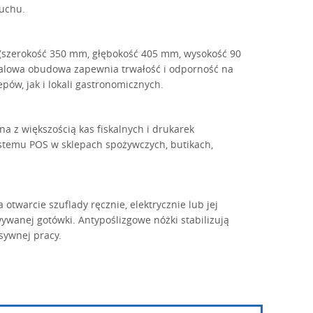
ruchu.
i (szerokość 350 mm, głębokość 405 mm, wysokość 90
talowa obudowa zapewnia trwałość i odporność na
ów, jak i lokali gastronomicznych.
na z większością kas fiskalnych i drukarek
ystemu POS w sklepach spożywczych, butikach,
warcie szuflady ręcznie, elektrycznie lub jej
ywanej gotówki. Antypoślizgowe nóżki stabilizują
sywnej pracy.