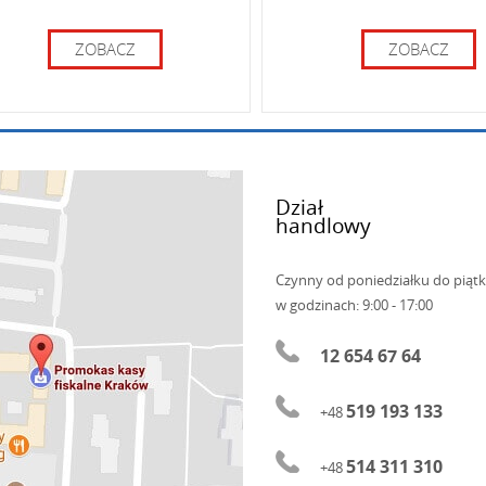
ZOBACZ
ZOBACZ
Dział
handlowy
Czynny od poniedziałku do piąt
w godzinach: 9:00 - 17:00
12 654 67 64
519 193 133
+48
514 311 310
+48