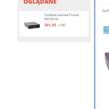
OGLĄDANE
in
Wpisz po
In
Szu
Szuflada kasowa Posnet
MK350 6V
301,35
z VAT
Wpisz k