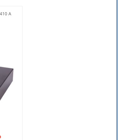
pobierz
 410 A
o