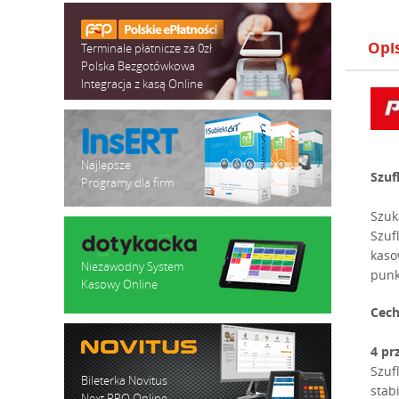
Opi
Terminale płatnicze za 0zł
Polska Bezgotówkowa
Integracja z kasą Online
Najlepsze
Szuf
Programy dla firm
Szuk
Szuf
kaso
Niezawodny System
punk
Kasowy Online
Cech
4 pr
Szuf
Bileterka Novitus
stab
Next PRO Online