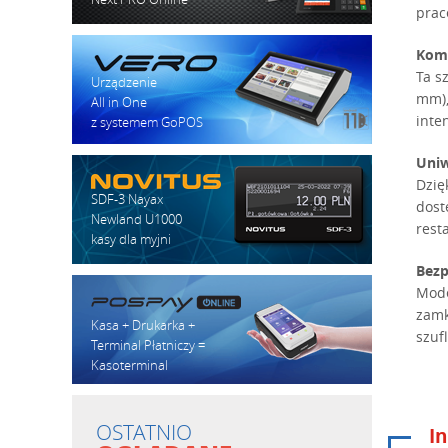
prac
Komp
Ta s
Urządzenie
mm),
All in One
inte
z systemem GoPOS
Uniw
Dzię
SDF-3 Nayax
dost
Newland U1000
rest
kasy dla myjni
Bezp
Mode
zamk
Kasa + Drukarka +
szuf
Terminal Płatniczy =
Kasoterminal
OSTATNIO
In