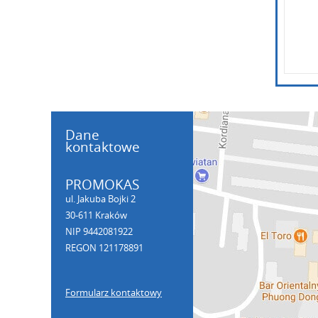
Dane
kontaktowe
PROMOKAS
ul. Jakuba Bojki 2
30-611 Kraków
NIP 9442081922
REGON 121178891
Formularz kontaktowy