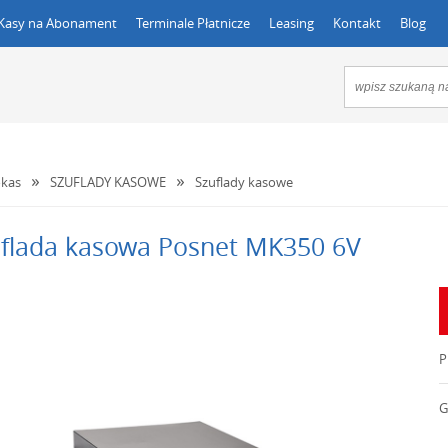
Kasy na Abonament
Terminale Płatnicze
Leasing
Kontakt
Blog
kas
SZUFLADY KASOWE
Szuflady kasowe
flada kasowa Posnet MK350 6V
P
G