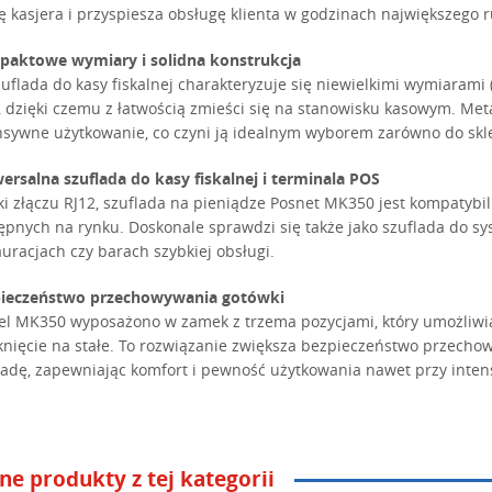
ę kasjera i przyspiesza obsługę klienta w godzinach największego 
aktowe wymiary i solidna konstrukcja
zuflada do kasy fiskalnej charakteryzuje się niewielkimi wymiaram
 dzięki czemu z łatwością zmieści się na stanowisku kasowym. Me
nsywne użytkowanie, co czyni ją idealnym wyborem zarówno do sklep
ersalna szuflada do kasy fiskalnej i terminala POS
ki złączu RJ12, szuflada na pieniądze Posnet MK350 jest kompatybil
ępnych na rynku. Doskonale sprawdzi się także jako szuflada do s
auracjach czy barach szybkiej obsługi.
ieczeństwo przechowywania gotówki
l MK350 wyposażono w zamek z trzema pozycjami, który umożliwia ot
nięcie na stałe. To rozwiązanie zwiększa bezpieczeństwo przechow
ladę, zapewniając komfort i pewność użytkowania nawet przy inten
ne produkty z tej kategorii
Wymiary max.
350 (szer) x 405 (gł) x 90 (wys) mm