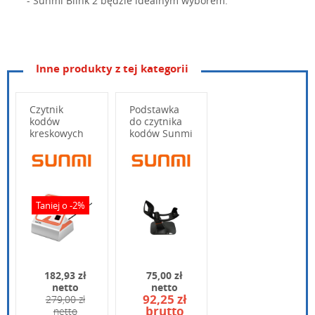
- Sunmi Blink 2 będzie idealnym wyborem.
Inne produkty z tej kategorii
Typ
Prezentacyjny
1D
Kody kreskowe
Czytnik
Podstawka
2D
kodów
do czytnika
kreskowych
kodów Sunmi
Technologia odczytu
CMOS
Sunmi BLINK
2D
Rozdzielczość skanera
7.5 mil
Wpisz poniżej swoje pytanie
Maks. odległość odczytu
330 mm
Świetlny
Taniej o -2%
Sygnał odczytu
Dźwiękowy
Złącza
1 x USB
Komunikacja bezprzewodowa
Nie
182,93 zł
75,00 zł
Operating Temperatur
netto
netto
Wymagania środowiskowe
Storage Temperature:
92,25 zł
279,00 zł
Operating Humidity: 
brutto
netto