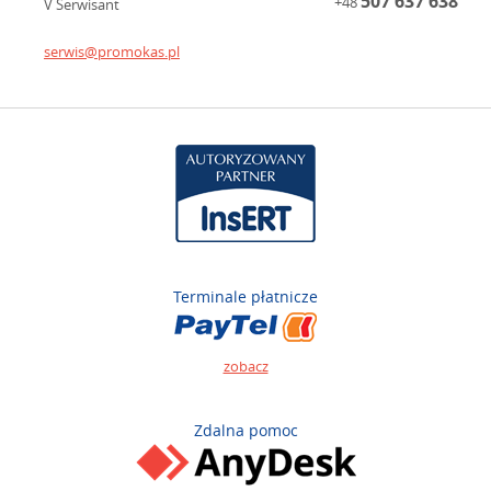
507 637 638
+48
V Serwisant
serwis@promokas.pl
Terminale płatnicze
zobacz
Zdalna pomoc