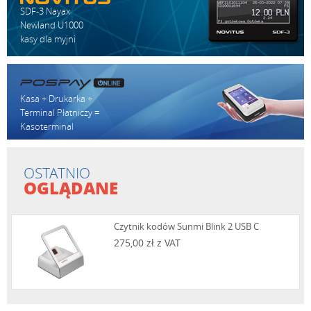
SDF-3 Nayax
Newland U1000
kasy dla myjni
Kasa + Drukarka +
Terminal Płatniczy =
Kasoterminal
OSTATNIO
OGLĄDANE
Czytnik kodów Sunmi Blink 2 USB C
275,00 zł z VAT