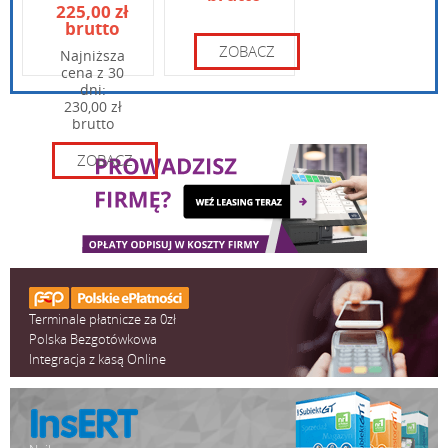
Wpisz kod widoczny na obrazku:
225,00 zł
Kolor
Biały
brutto
Skaner: 97 x 90 x 10
ZOBACZ
Najniższa
Wymiary
Okno skanowania kod
cena z 30
dni:
Napięcie wejściowe: 5
230,00 zł
Prąd roboczy: poniże
brutto
Prąd w trybie czuwani
ZOBACZ
Czas dekodowania: 1
Pozostałe parametry
Maksymalna liczba kla
Zakres dekodowania 
Zakres dekodowania
Minimalna rozdzielczo
Minimalna rozdzielczo
Terminale płatnicze za 0zł
Polska Bezgotówkowa
Integracja z kasą Online