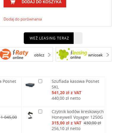
DODAJ DO KOSZYKA
Dodaj do porównania
WEŹ LEASING TERAZ
oblicz
wniosek
a Posnet
Szuflada kasowa Posnet
SKL
541,20 zł z VAT
440,00 zł netto
Czytnik kodów kreskowych
1 045,00
Honeywell Voyager 1250G
315,00 zł z VAT
430,00 zł
256,10 zł netto