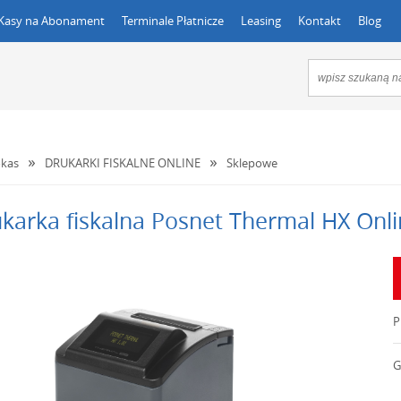
Kasy na Abonament
Terminale Płatnicze
Leasing
Kontakt
Blog
kas
DRUKARKI FISKALNE ONLINE
Sklepowe
karka fiskalna Posnet Thermal HX Onl
P
G