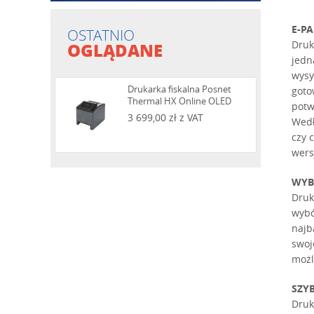
E-P
OSTATNIO
OGLĄDANE
Druk
jedn
wysy
Drukarka fiskalna Posnet
goto
Thermal HX Online OLED
potw
3 699,00 zł z VAT
Wedł
czy 
wers
WYB
Druk
wybó
najb
swoj
możl
SZY
Druk