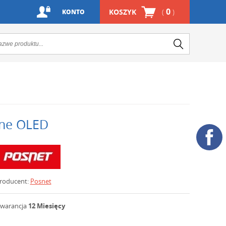
0
KOSZYK
(
)
KONTO
ine OLED
roducent:
Posnet
warancja
12 Miesięcy