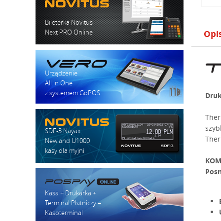
Bileterka Novitus
Next PRO Online
Opi
Urządzenie
All in One
z systemem GoPOS
Druk
Ther
szyb
SDF-3 Nayax
Ther
Newland U1000
kasy dla myjni
KOM
Posn
Kasa + Drukarka +
Terminal Płatniczy =
Kasoterminal