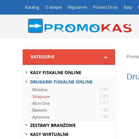
Katalog
O sklepie
Regulamin
Pobierz Druki
Raty
KATEGORIE
Promo
KASY FISKALNE ONLINE
Dru
DRUKARKI FISKALNE ONLINE
( 10 )
- Mobilne
( 15 )
- Sklepowe
( 11 )
- All in One
( 2 )
- Bileterki
( 4 )
- Apteczne
ZESTAWY BRANŻOWE
KASY WIRTUALNE