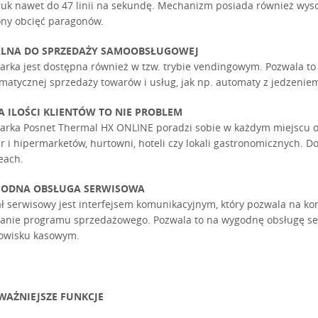
uk nawet do 47 linii na sekundę. Mechanizm posiada również wyso
ony obcięć paragonów.
ALNA DO SPRZEDAŻY SAMOOBSŁUGOWEJ
arka jest dostępna również w tzw. trybie vendingowym. Pozwala to
matycznej sprzedaży towarów i usług, jak np. automaty z jedzeni
A ILOŚCI KLIENTÓW TO NIE PROBLEM
arka Posnet Thermal HX ONLINE poradzi sobie w każdym miejscu 
r i hipermarketów, hurtowni, hoteli czy lokali gastronomicznych. Do
each.
ODNA OBSŁUGA SERWISOWA
ł serwisowy jest interfejsem komunikacyjnym, który pozwala na ko
łanie programu sprzedażowego. Pozwala to na wygodnę obsługę se
owisku kasowym.
WAŻNIEJSZE FUNKCJE