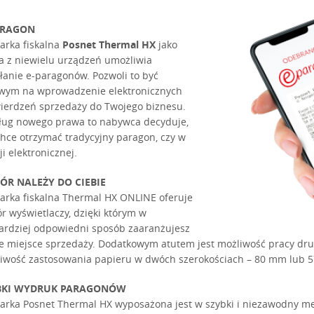
ARAGON
arka fiskalna
Posnet Thermal HX
jako
a z niewielu urządzeń umożliwia
łanie e-paragonów. Pozwoli to być
wym na wprowadzenie elektronicznych
ierdzeń sprzedaży do Twojego biznesu.
ug nowego prawa to nabywca decyduje,
chce otrzymać tradycyjny paragon, czy w
ji elektronicznej.
ÓR NALEŻY DO CIEBIE
arka fiskalna Thermal HX ONLINE oferuje
r wyświetlaczy, dzięki którym w
ardziej odpowiedni sposób zaaranżujesz
e miejsce sprzedaży. Dodatkowym atutem jest możliwość pracy druka
iwość zastosowania papieru w dwóch szerokościach – 80 mm lub 5
BKI WYDRUK PARAGONÓW
arka Posnet Thermal HX wyposażona jest w szybki i niezawodny m