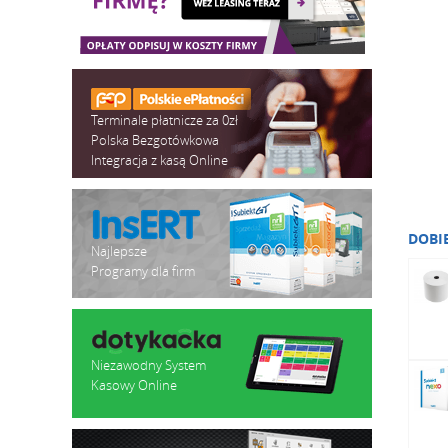
Terminale płatnicze za 0zł
Polska Bezgotówkowa
Integracja z kasą Online
DOBI
Najlepsze
Programy dla firm
Niezawodny System
Kasowy Online