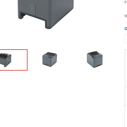
P
W
O