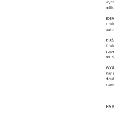
wydr
mili
IDE
Druk
auto
DUŻ
Druk
supe
muz
WYG
Kana
dzia
stan
NAJ