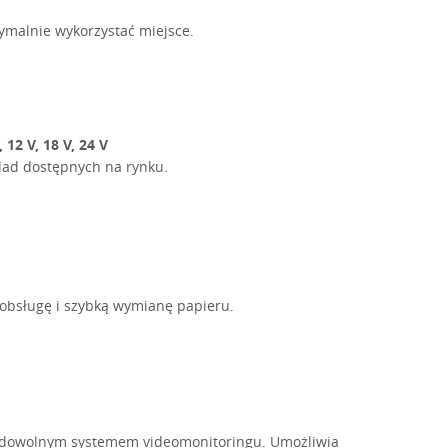
ymalnie wykorzystać miejsce.
2 V, 18 V, 24 V
lad dostępnych na rynku.
 obsługę i szybką wymianę papieru.
z dowolnym systemem videomonitoringu. Umożliwia