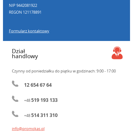
NIP 9442081922
REGON 121178891
Formularz kontaktowy
Dział
handlowy
Czynny od poniedziałku do piątku
w godzinach: 9:00 - 17:00
12 654 67 64
519 193 133
+48
514 311 310
+48
info@promokas.pl