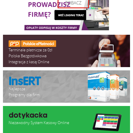
ZOBACZ
Masa
4 kg
Terminale płatnicze za 0zł
Polska Bezgotówkowa
Integracja z kasą Online
Najlepsze
Programy dla firm
Niezawodny System Kasowy Online