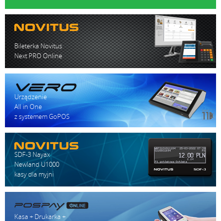
Bileterka Novitus
Next PRO Online
Urządzenie
All in One
z systemem GoPOS
SDF-3 Nayax
Newland U1000
kasy dla myjni
Kasa + Drukarka +