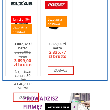
pobierz
Posnet Vero - skrócona instrukcja obsługi
Wpisz poniżej swoje pytanie
vero-karta-produktu.pdf
pobierz
Taniej o -9%
Bezpłatna
Karta produktu - Posnet Vero
dostawa
Bezpłatna
dostawa
3 007,32 zł
1 899,00 zł
netto
netto
2 335,77
3 290,00 zł
zł brutto
netto
Wpisz kod widoczny na obrazku:
3 699,00
zł brutto
ZOBACZ
Najniższa
cena z 30
dni:
4 046,70 zł
brutto
ZOBACZ