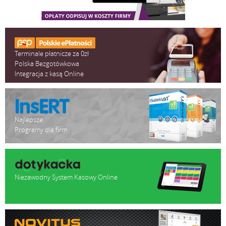
Terminale płatnicze za 0zł
Polska Bezgotówkowa
Integracja z kasą Online
Najlepsze
Programy dla firm
Niezawodny System Kasowy Online