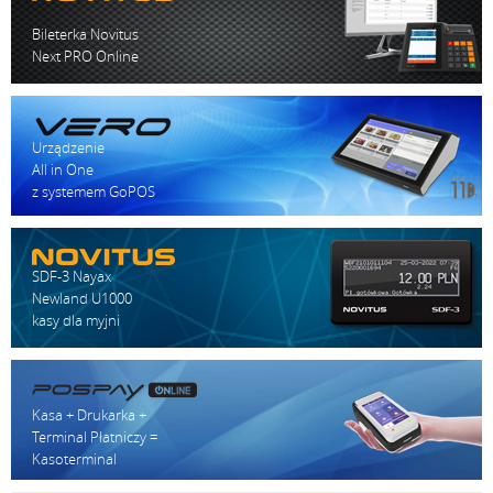
Bileterka Novitus
Next PRO Online
Urządzenie
All in One
z systemem GoPOS
SDF-3 Nayax
Newland U1000
kasy dla myjni
Kasa + Drukarka +
Terminal Płatniczy =
Kasoterminal