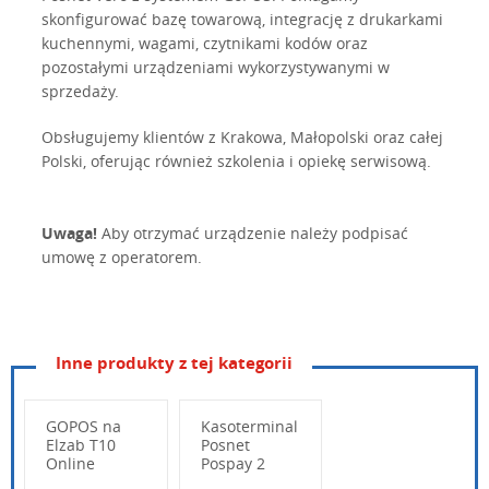
skonfigurować bazę towarową, integrację z drukarkami
kuchennymi, wagami, czytnikami kodów oraz
pozostałymi urządzeniami wykorzystywanymi w
sprzedaży.
Obsługujemy klientów z Krakowa, Małopolski oraz całej
Polski, oferując również szkolenia i opiekę serwisową.
Uwaga!
Aby otrzymać urządzenie należy podpisać
umowę z operatorem.
Inne produkty z tej kategorii
posnet-vero-2.01--instrukcja-obsugi-wersja-1.3.pdf
pobierz
GOPOS na
Kasoterminal
Posnet Vero - pełna instrukcja obsługi
Elzab T10
Posnet
Online
Pospay 2
vero---quick-start---wersja-1.0.pdf
Online