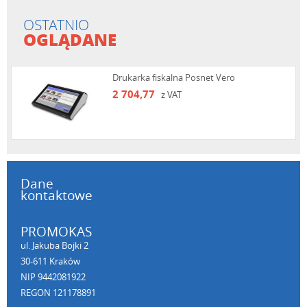
OSTATNIO
OGLĄDANE
Drukarka fiskalna Posnet Vero
2 704,77
z VAT
Dane
kontaktowe
PROMOKAS
ul. Jakuba Bojki 2
30-611 Kraków
NIP 9442081922
REGON 121178891