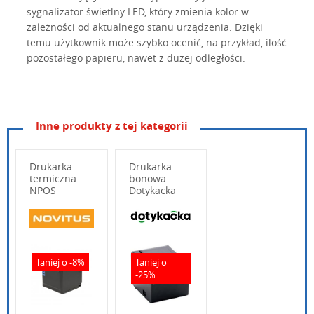
sygnalizator świetlny LED, który zmienia kolor w
zależności od aktualnego stanu urządzenia. Dzięki
temu użytkownik może szybko ocenić, na przykład, ilość
pozostałego papieru, nawet z dużej odległości.
Inne produkty z tej kategorii
Parametry
metoda druku: termiczna
sunsoutilitysetup-v1.0.0.0.exe
wydruku
prędkość: 260mm/s
pobierz
Drukarka
rozdzielczość: 203 DPI
Drukarka
Drukarka Sunso WTP800 - program do
termiczna
bonowa
szerokość: 80mm (maksymalna)
konfiguracji
NPOS
Dotykacka
Thermal
Rongta
Papier
sunso-pos-printer-driver-v2.5.3.4.exe
typ papieru: termiczny
T800
RP326
pobierz
szerokość: 58mm lub 80mm
Wpisz poniżej swoje pytanie
Drukarka Sunso WTP800 - sterowniki Windows
grubość: 0,056mm - 0,13mm
średnica rolki (maks.): 83mm
Taniej o -8%
Taniej o
-25%
Wytrzymałość
mechanizm drukujący: 150 km
wydruku