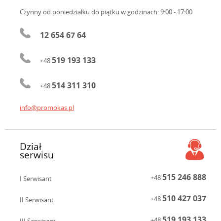
Czynny od poniedziałku do piątku
w godzinach: 9:00 - 17:00
12 654 67 64
519 193 133
+48
514 311 310
+48
info@promokas.pl
Dział
serwisu
515 246 888
+48
I Serwisant
510 427 037
+48
II Serwisant
519 193 133
+48