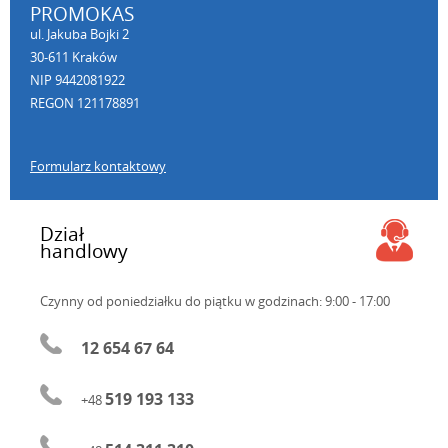
PROMOKAS
ul. Jakuba Bojki 2
30-611 Kraków
NIP 9442081922
REGON 121178891
Formularz kontaktowy
Dział
handlowy
Czynny od poniedziałku do piątku
w godzinach: 9:00 - 17:00
12 654 67 64
519 193 133
+48