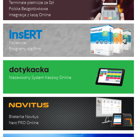
Terminale płatnicze za 0zł
Polska Bezgotówkowa
Integracja z kasą Online
Najlepsze
Programy dla firm
Niezawodny System Kasowy Online
Bileterka Novitus
Next PRO Online