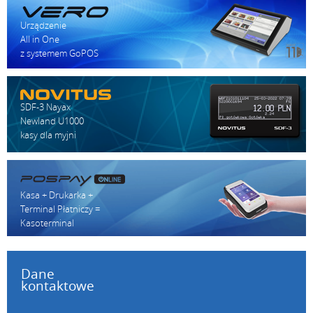
Urządzenie
All in One
z systemem GoPOS
SDF-3 Nayax
Newland U1000
kasy dla myjni
Kasa + Drukarka +
Terminal Płatniczy =
Kasoterminal
Dane
kontaktowe