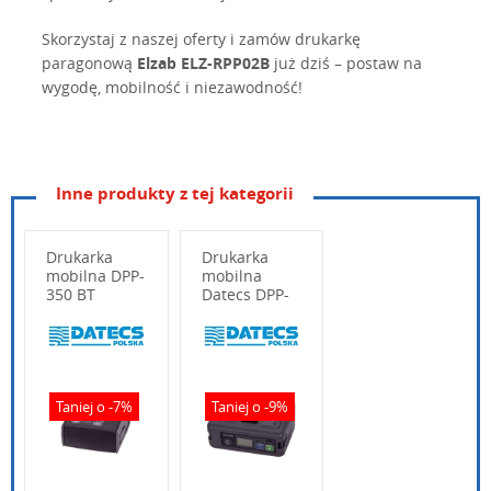
Skorzystaj z naszej oferty i zamów drukarkę
paragonową
Elzab ELZ-RPP02B
już dziś – postaw na
wygodę, mobilność i niezawodność!
Inne produkty z tej kategorii
Typ
Mobilna drukarka termiczna
Interfejsy
USB, Bluetooth
Drukarka
Drukarka
Emulacja
mobilna DPP-
ESC/POS
mobilna
350 BT
Datecs DPP-
Żywotność
450 BT
50 km
głowicy
Wpisz poniżej swoje pytanie
Obcięcie papieru
Nóż
Taniej o -7%
Taniej o -9%
Bezpieczny
1.2 m
upadek
Szerokość
58 mm