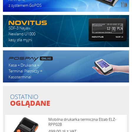
z systemem GoPOS
SDF-3 Nayax
Newland U1000
kasy dla myjni
Kasa + Drukarka +
Terminal Płatniczy =
Kasoterminal
OSTATNIO
OGLĄDANE
Mobilna drukarka termiczna Elzab ELZ-
RPP02B
499,00 zł z VAT