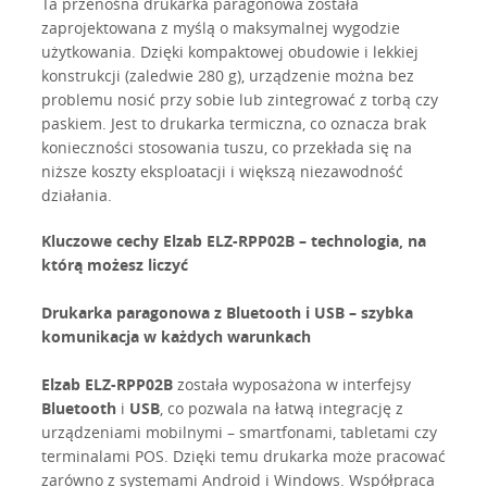
Ta przenośna drukarka paragonowa została
zaprojektowana z myślą o maksymalnej wygodzie
użytkowania. Dzięki kompaktowej obudowie i lekkiej
konstrukcji (zaledwie 280 g), urządzenie można bez
problemu nosić przy sobie lub zintegrować z torbą czy
paskiem. Jest to drukarka termiczna, co oznacza brak
konieczności stosowania tuszu, co przekłada się na
niższe koszty eksploatacji i większą niezawodność
działania.
Kluczowe cechy Elzab ELZ-RPP02B – technologia, na
którą możesz liczyć
Drukarka paragonowa z Bluetooth i USB – szybka
komunikacja w każdych warunkach
Elzab ELZ-RPP02B
została wyposażona w interfejsy
Bluetooth
i
USB
, co pozwala na łatwą integrację z
urządzeniami mobilnymi – smartfonami, tabletami czy
terminalami POS. Dzięki temu drukarka może pracować
zarówno z systemami Android i Windows. Współpraca