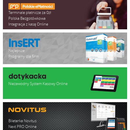
Terminale płatnicze za 0zł
Polska Bezgotówkowa
Integracja z kasą Online
Najlepsze
Programy dla firm
Niezawodny System Kasowy Online
Bileterka Novitus
Next PRO Online