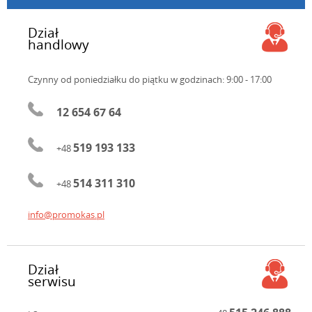
Dział
handlowy
Czynny od poniedziałku do piątku
w godzinach: 9:00 - 17:00
12 654 67 64
519 193 133
+48
514 311 310
+48
info@promokas.pl
Dział
serwisu