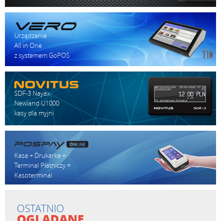
Wilgotność
wyłączeniem
przechowywania
papieru
termicznego)
Urządzenie
Mechanizm
15 000 000 linii
All in One
termiczny
(około 100 km)
z systemem GoPOS
Automatyczny
Wytrzymałość
1 500 000 cięć
obcinacz
Średni czas między
60 000 000 linii
SDF-3 Nayax
awariami
Newland U1000
kasy dla myjni
Kasa + Drukarka +
Terminal Płatniczy =
Kasoterminal
OSTATNIO
OGLĄDANE