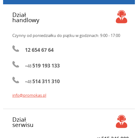
Dział
handlowy
Czynny od poniedziałku do piątku
w godzinach: 9:00 - 17:00
12 654 67 64
519 193 133
+48
514 311 310
+48
info@promokas.pl
Dział
serwisu