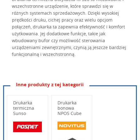
wszechstronne urządzenie, które sprawdzi się w
różnych systemach sprzedażowych. Dzięki wysokiej
prędkości druku, cichej pracy oraz wielu opcjom
połączeń, drukarka ta zapewnia efektywność i komfort
użytkowania. Jej dodatkowe funkcje, takie jak
wbudowany bufor czy możliwość sterowania
urządzeniami zewnętrznymi, czynią ją jeszcze bardziej
funkcjonalną i wszechstronną.
Inne produkty z tej kategorii
bezpośrednia linia
Metoda drukowania
termiczna
Drukarka
Drukarka
203 x 203 dpi (8
Rozdzielczość
termiczna
bonowa
punktów na mm)
Sunso
NPOS Cube
WTP805W
Q890
czcionka A 48
Liczba znaków w
znaków / czcionka
wierszu
A 64 znaki
Wpisz poniżej swoje pytanie