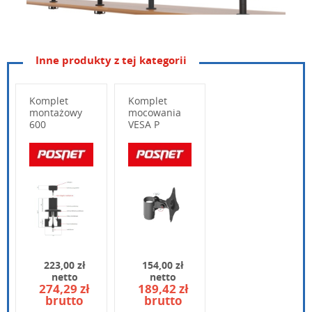
Inne produkty z tej kategorii
Komplet
Komplet
montażowy
mocowania
600
VESA P
Wpisz poniżej swoje pytanie
223,00 zł
154,00 zł
netto
netto
274,29 zł
189,42 zł
brutto
brutto
Wpisz kod widoczny na obrazku: