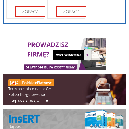
ZOBACZ
ZOBACZ
Terminale płatnicze za 0zł
Polska Bezgotówkowa
Integracja z kasą Online
Najlepsze