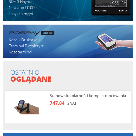
SDF-3 Nayax
Newland U1000
kasy dla myjni
Kasa + Drukarka +
Terminal Płatniczy =
Kasoterminal
OSTATNIO
OGLĄDANE
Stanowisko płatności komplet mocowania
747,84
z VAT