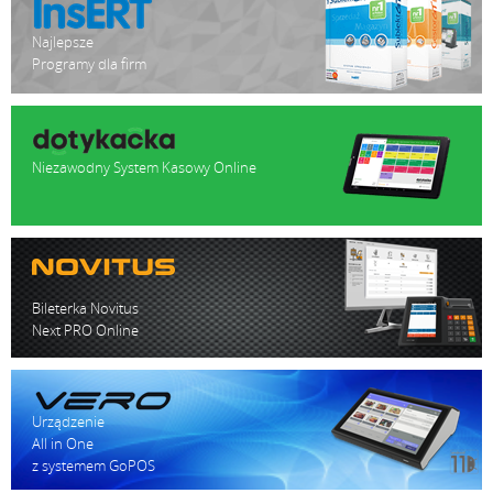
Najlepsze
Programy dla firm
Niezawodny System Kasowy Online
Bileterka Novitus
Next PRO Online
Urządzenie
All in One
z systemem GoPOS