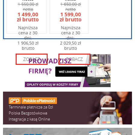
1 550,00 zł
1 650,00 zł
netto
netto
Wpisz kod widoczny na obrazku:
1 499,00
1 599,00
zł brutto
zł brutto
Najniższa
Najniższa
cena z 30
cena z 30
dni:
dni:
1 906,50 zł
2 029,50 zł
brutto
brutto
ZOBACZ
ZOBACZ
Terminale płatnicze za 0zł
Polska Bezgotówkowa
Integracja z kasą Online