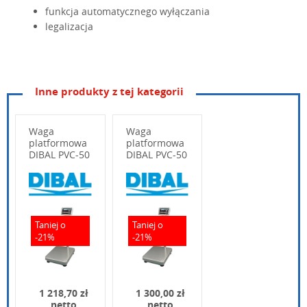
funkcja automatycznego wyłączania
legalizacja
Inne produkty z tej kategorii
Model:
DIGI DS-530BP
Zakres i dokładność ważenia:
150kg, e=50g
Waga
Waga
platformowa
platformowa
Wyświetlacz:
wyświetlacz LCD, mas
DIBAL PVC-50
DIBAL PVC-50
35x45
42x52
Źródło zasilania i pobór mocy:
AC 230V 50/60Hz; 2
Wpisz poniżej swoje pytanie
Temperatura pracy:
-10°C do 40°C
Taniej o
Taniej o
Wilgotność:
15-85%RH (nie
-21%
-21%
skondensowana)
Rozmiar szalki:
370x490mm
1 218,70 zł
1 300,00 zł
netto
netto