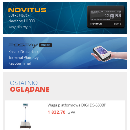
SDF-3 Nayax
Newland U1000
kasy dla myjni
Kasa + Drukarka +
Terminal Płatniczy =
Kasoterminal
OSTATNIO
OGLĄDANE
Waga platformowa DIGI DS-530BP
1 832,70
z VAT