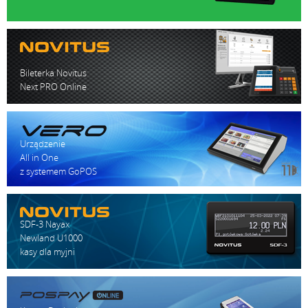
Bileterka Novitus
Next PRO Online
Urządzenie
All in One
z systemem GoPOS
SDF-3 Nayax
Newland U1000
kasy dla myjni