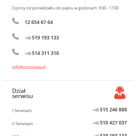
Czynny od poniedziałku do piątku
w godzinach: 9:00 - 17:00
12 654 67 64
519 193 133
+48
514 311 310
+48
info@promokas.pl
Dział
serwisu
515 246 888
+48
I Serwisant
510 427 037
+48
II Serwisant
519 193 133