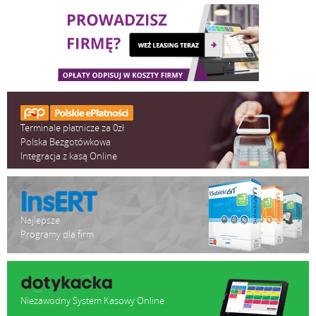
Terminale płatnicze za 0zł
Polska Bezgotówkowa
Integracja z kasą Online
Najlepsze
Programy dla firm
Niezawodny System Kasowy Online