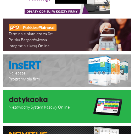
Terminale płatnicze za 0zł
Polska Bezgotówkowa
Integracja z kasą Online
Najlepsze
Programy dla firm
Niezawodny System Kasowy Online