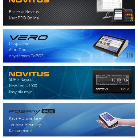
Bileterka Novitus
Next PRO Online
Urządzenie
All in One
z systemem GoPOS
SDF-3 Nayax
Newland U1000
kasy dla myjni
Kasa + Drukarka +
Terminal Płatniczy =
Kasoterminal