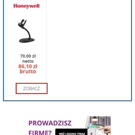
1250G
Wpisz poniżej swoje pytanie
70,00 zł
netto
86,10 zł
brutto
Wpisz kod widoczny na obrazku:
ZOBACZ