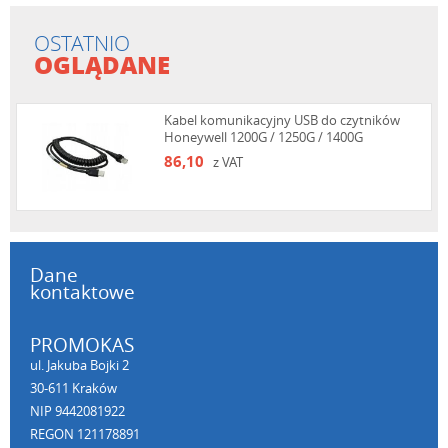
OSTATNIO
OGLĄDANE
Kabel komunikacyjny USB do czytników
Honeywell 1200G / 1250G / 1400G
86,10
z VAT
Dane
kontaktowe
PROMOKAS
ul. Jakuba Bojki 2
30-611 Kraków
NIP 9442081922
REGON 121178891