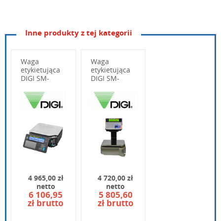
Inne produkty z tej kategorii
Obciążenie maksymalne
6/15 kg
2 g (zakres 0-6 kg)
Waga
Waga
Dokładność
etykietująca
etykietująca
5 g (zakres 6-15 kg)
DIGI SM-
DIGI SM-
120LL B
5100EV
Ilość PLU
5.000
Wpisz poniżej swoje pytanie
Wyświetlacz
2 x LCD (alfanumery
Klawiatura
70 klawiszy
Drukarka
termiczna (etykiety 
4 965,00 zł
4 720,00 zł
Prędkość druku
do 100 mm/s
netto
netto
6 106,95
5 805,60
zł brutto
zł brutto
Interfejs komunikacyjny
Ethernet, skaner
Wpisz kod widoczny na obrazku: