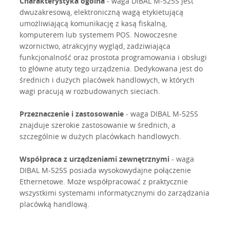
Charakterystyka ogólna
- waga DIBAL M-525S jest
dwuzakresową, elektroniczną wagą etykietującą
umożliwiającą komunikację z kasą fiskalną,
komputerem lub systemem POS. Nowoczesne
wzornictwo, atrakcyjny wygląd, zadziwiająca
funkcjonalność oraz prostota programowania i obsługi
to główne atuty tego urządzenia. Dedykowana jest do
średnich i dużych placówek handlowych, w których
wagi pracują w rozbudowanych sieciach.
Przeznaczenie i zastosowanie
- waga DIBAL M-525S
znajduje szerokie zastosowanie w średnich, a
szczególnie w dużych placówkach handlowych.
Współpraca z urządzeniami zewnętrznymi
- waga
DIBAL M-525S posiada wysokowydajne połączenie
Ethernetowe. Może współpracować z praktycznie
wszystkimi systemami informatycznymi do zarządzania
placówką handlową.