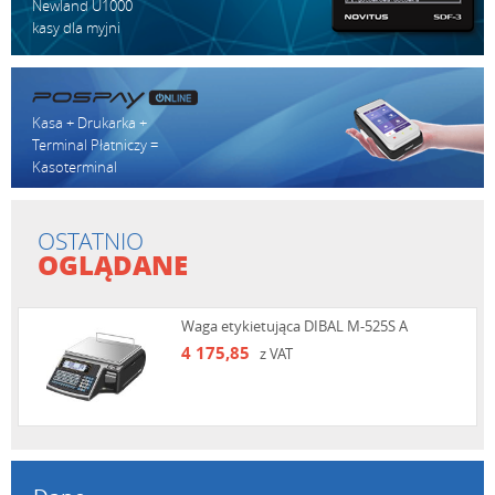
Newland U1000
kasy dla myjni
Kasa + Drukarka +
Terminal Płatniczy =
Kasoterminal
OSTATNIO
OGLĄDANE
Waga etykietująca DIBAL M-525S A
4 175,85
z VAT