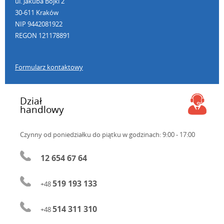
ul. Jakuba Bojki 2
30-611 Kraków
NIP 9442081922
REGON 121178891
Formularz kontaktowy
Dział
handlowy
Czynny od poniedziałku do piątku
w godzinach: 9:00 - 17:00
12 654 67 64
519 193 133
+48
514 311 310
+48