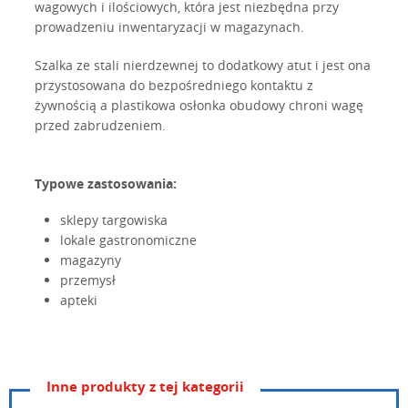
wagowych i ilościowych, która jest niezbędna przy
prowadzeniu inwentaryzacji w magazynach.
Szalka ze stali nierdzewnej to dodatkowy atut i jest ona
przystosowana do bezpośredniego kontaktu z
żywnością a plastikowa osłonka obudowy chroni wagę
przed zabrudzeniem.
Typowe zastosowania:
sklepy targowiska
lokale gastronomiczne
magazyny
przemysł
apteki
Inne produkty z tej kategorii
Model
SW-II CR USB
CAS_SW_II_INSTRUKCJA_OBSLUGI.pdf