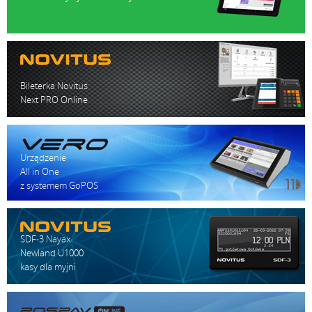
Bileterka Novitus
Next PRO Online
Urządzenie
All in One
z systemem GoPOS
SDF-3 Nayax
Newland U1000
kasy dla myjni