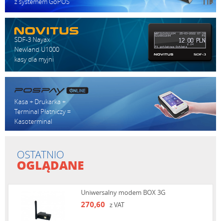
z systemem GoPOS
SDF-3 Nayax
Newland U1000
kasy dla myjni
Kasa + Drukarka +
Terminal Płatniczy =
Kasoterminal
OSTATNIO
OGLĄDANE
Uniwersalny modem BOX 3G
270,60
z VAT