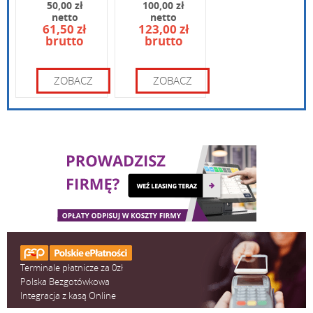
50,00 zł
100,00 zł
netto
netto
61,50 zł
123,00 zł
brutto
brutto
Wpisz kod widoczny na obrazku:
ZOBACZ
ZOBACZ
Terminale płatnicze za 0zł
Polska Bezgotówkowa
Integracja z kasą Online