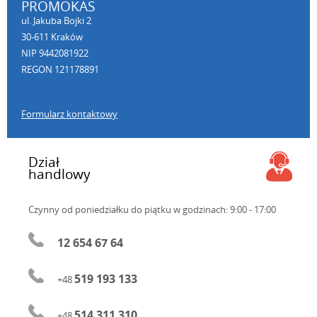
PROMOKAS
ul. Jakuba Bojki 2
30-611 Kraków
NIP 9442081922
REGON 121178891
Formularz kontaktowy
Dział
handlowy
Czynny od poniedziałku do piątku
w godzinach: 9:00 - 17:00
12 654 67 64
519 193 133
+48
514 311 310
+48