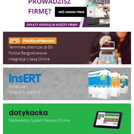
Terminale płatnicze za 0zł
Polska Bezgotówkowa
Integracja z kasą Online
Najlepsze
Programy dla firm
Niezawodny System Kasowy Online