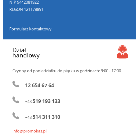
NIP 9442081922
REGON 121178891
Formularz kontaktowy
Dział
handlowy
Czynny od poniedziałku do piątku
w godzinach: 9:00 - 17:00
12 654 67 64
519 193 133
+48
514 311 310
+48
info@promokas.pl