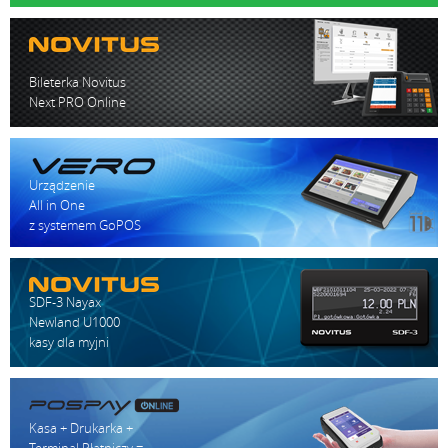
Bileterka Novitus
Next PRO Online
1 x US
1 x US
Urządzenie
Port s
All in One
z systemem GoPOS
gniazd
Wifi 2
Blueto
SDF-3 Nayax
NFC (o
Newland U1000
kasy dla myjni
Kasa + Drukarka +
Terminal Płatniczy =