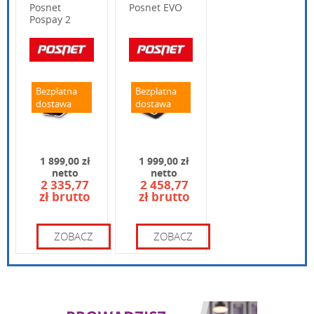
Posnet
Posnet EVO
Pospay 2
Online z IPOS
Wpisz poniżej swoje pytanie
Bezpłatna
Bezpłatna
dostawa
dostawa
1 899,00 zł
1 999,00 zł
netto
netto
2 335,77
2 458,77
zł brutto
zł brutto
Wpisz kod widoczny na obrazku:
ZOBACZ
ZOBACZ