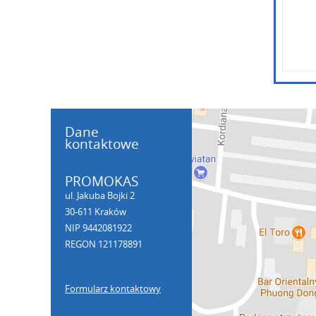
Dane
kontaktowe
PROMOKAS
ul. Jakuba Bojki 2
30-611 Kraków
NIP 9442081922
REGON 121178891
Formularz kontaktowy