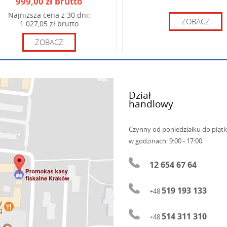
999,00 zł brutto
Najniższa cena z 30 dni:
ZOBACZ
1 027,05 zł brutto
ZOBACZ
Dział
handlowy
Czynny od poniedziałku do piąt
w godzinach: 9:00 - 17:00
12 654 67 64
519 193 133
+48
514 311 310
+48