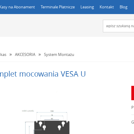
Kasy na Abonament
Terminale Płatnicze
Leasing
Kontakt
Blog
kas
AKCESORIA
System Montażu
mplet mocowania VESA U
P
G