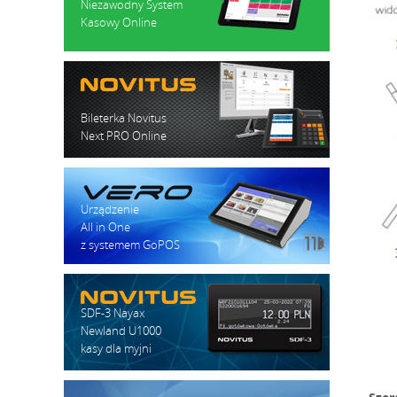
Niezawodny System
Kasowy Online
Bileterka Novitus
Next PRO Online
Urządzenie
All in One
z systemem GoPOS
SDF-3 Nayax
Newland U1000
kasy dla myjni