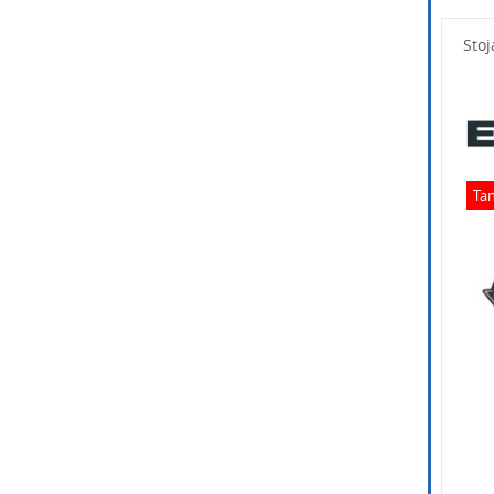
Wpisz po
Stoj
Tan
Wpisz k