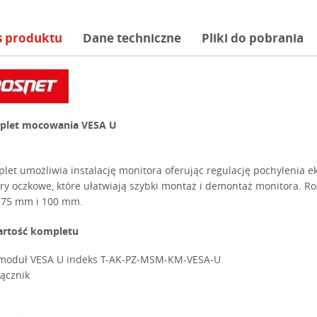
s produktu
Dane techniczne
Pliki do pobrania
plet mocowania VESA U
let umożliwia instalację monitora oferując regulację pochylenia e
ry oczkowe, które ułatwiają szybki montaż i demontaż monitora. R
75 mm i 100 mm.
rtość kompletu
moduł VESA U indeks T-AK-PZ-MSM-KM-VESA-U
łącznik