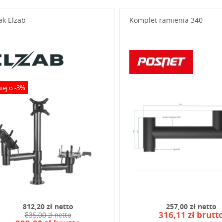
niżej swoje pytanie
ak Elzab
Komplet ramienia 340
iej o -3%
od widoczny na obrazku:
812,20 zł netto
257,00 zł netto
316,11 zł brutt
835,00 zł netto