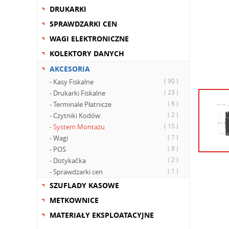
DRUKARKI
SPRAWDZARKI CEN
WAGI ELEKTRONICZNE
KOLEKTORY DANYCH
AKCESORIA
( 90 )
- Kasy Fiskalne
( 23 )
- Drukarki Fiskalne
( 6 )
- Terminale Płatnicze
( 2 )
- Czytniki Kodów
( 15 )
- System Montażu
( 7 )
- Wagi
( 8 )
- POS
( 2 )
- Dotykačka
( 1 )
- Sprawdzarki cen
SZUFLADY KASOWE
METKOWNICE
MATERIAŁY EKSPLOATACYJNE