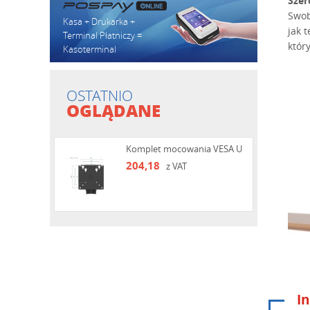
Szer
Swob
Kasa + Drukarka +
jak 
Terminal Płatniczy =
któr
Kasoterminal
OSTATNIO
OGLĄDANE
Komplet mocowania VESA U
204,18
z VAT
In