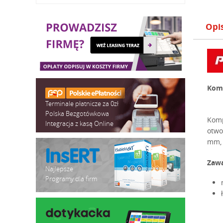
Opi
Kom
Terminale płatnicze za 0zł
Polska Bezgotówkowa
Komp
Integracja z kasą Online
otwo
mm, 
Zawa
Najlepsze
Programy dla firm