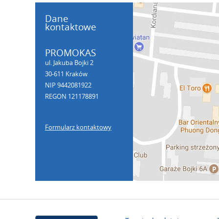
Dane
kontaktowe
PROMOKAS
ul. Jakuba Bojki 2
30-611 Kraków
NIP 9442081922
REGON 121178891
Formularz kontaktowy