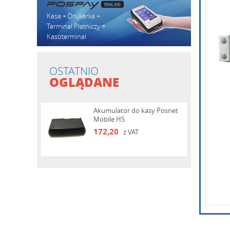
Kasa + Drukarka +
Terminal Płatniczy =
Kasoterminal
Wpisz k
OSTATNIO
OGLĄDANE
Akumulator do kasy Posnet
Mobile HS
172,20
z VAT