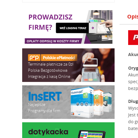
Opi
Akum
Terminale płatnicze za 0zł
Oryg
Polska Bezgotówkowa
Akum
Integracja z kasą Online
spec
bezp
Dług
Najlepsze
Wyso
Programy dla firm
Jest
do g
bate