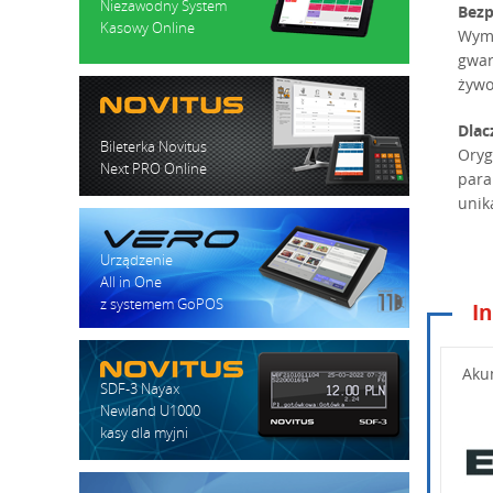
Niezawodny System
Bezp
Kasowy Online
Wymi
gwar
żywo
Dlac
Bileterka Novitus
Oryg
Next PRO Online
para
unik
Urządzenie
All in One
z systemem GoPOS
In
Wpisz po
Aku
SDF-3 Nayax
Newland U1000
kasy dla myjni