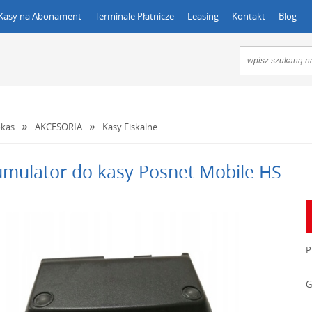
Kasy na Abonament
Terminale Płatnicze
Leasing
Kontakt
Blog
kas
AKCESORIA
Kasy Fiskalne
mulator do kasy Posnet Mobile HS
P
G