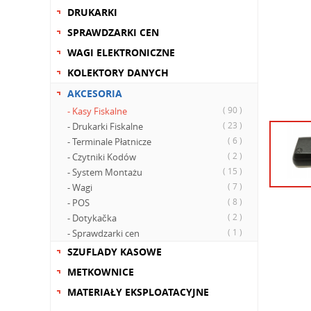
DRUKARKI
SPRAWDZARKI CEN
WAGI ELEKTRONICZNE
KOLEKTORY DANYCH
AKCESORIA
( 90 )
- Kasy Fiskalne
( 23 )
- Drukarki Fiskalne
( 6 )
- Terminale Płatnicze
( 2 )
- Czytniki Kodów
( 15 )
- System Montażu
( 7 )
- Wagi
( 8 )
- POS
( 2 )
- Dotykačka
( 1 )
- Sprawdzarki cen
SZUFLADY KASOWE
METKOWNICE
MATERIAŁY EKSPLOATACYJNE