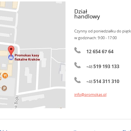
Dział
handlowy
Czynny od poniedziałku do piąt
w godzinach: 9:00 - 17:00
12 654 67 64
519 193 133
+48
514 311 310
+48
info@promokas.pl