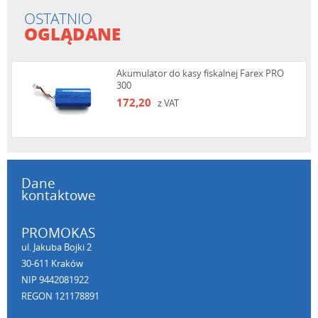
OSTATNIO
OGLĄDANE
Akumulator do kasy fiskalnej Farex PRO
300
172,20
z VAT
Dane
kontaktowe
PROMOKAS
ul. Jakuba Bojki 2
30-611 Kraków
NIP 9442081922
REGON 121178891