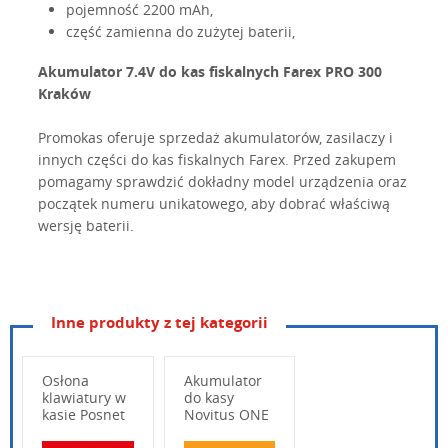
pojemność 2200 mAh,
część zamienna do zużytej baterii,
Akumulator 7.4V do kas fiskalnych Farex PRO 300
Kraków
Promokas oferuje sprzedaż akumulatorów, zasilaczy i
innych części do kas fiskalnych Farex. Przed zakupem
pomagamy sprawdzić dokładny model urządzenia oraz
początek numeru unikatowego, aby dobrać właściwą
wersję baterii.
Inne produkty z tej kategorii
Rodzaj produktu
Akumulator do kasy fiskal
Napięcie
7,4 V
Osłona
Akumulator
Pojemność
klawiatury w
do kasy
2200 mAh
kasie Posnet
Novitus ONE
Przeznaczenie
Farex PRO 300
Bingo Max
Online