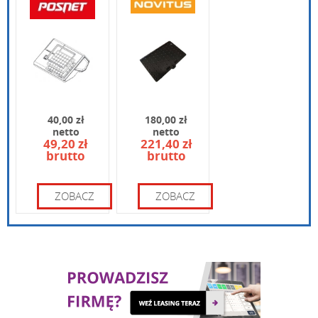
Przedrostek numeru unikatowego
EAF
Wpisz poniżej swoje pytanie
Gwarancja
3 miesiące
40,00 zł
180,00 zł
netto
netto
49,20 zł
221,40 zł
brutto
brutto
Wpisz kod widoczny na obrazku:
ZOBACZ
ZOBACZ