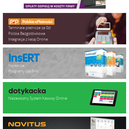
Terminale płatnicze za 0zł
Polska Bezgotówkowa
Integracja z kasą Online
Najlepsze
Programy dla firm
Niezawodny System Kasowy Online