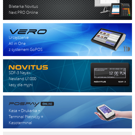
Bileterka Novitus
Next PRO Online
Urządzenie
All in One
z systemem GoPOS
SDF-3 Nayax
Newland U1000
kasy dla myjni
Kasa + Drukarka +
Terminal Płatniczy =
Kasoterminal