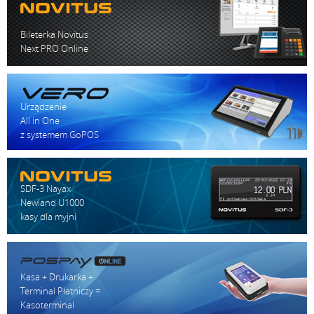
Bileterka Novitus
Next PRO Online
Urządzenie
All in One
z systemem GoPOS
SDF-3 Nayax
Newland U1000
kasy dla myjni
Kasa + Drukarka +
Terminal Płatniczy =
Kasoterminal