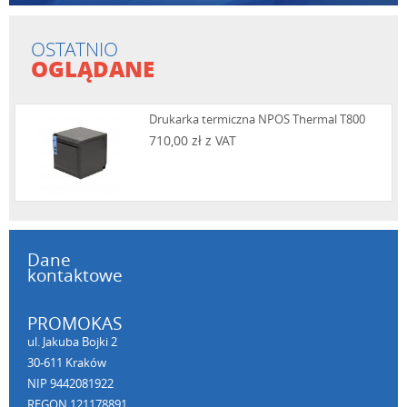
OSTATNIO
OGLĄDANE
Drukarka termiczna NPOS Thermal T800
710,00 zł z VAT
Dane
kontaktowe
PROMOKAS
ul. Jakuba Bojki 2
30-611 Kraków
NIP 9442081922
REGON 121178891