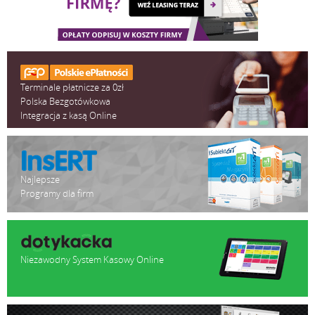
Terminale płatnicze za 0zł
Polska Bezgotówkowa
Integracja z kasą Online
Najlepsze
Programy dla firm
Niezawodny System Kasowy Online