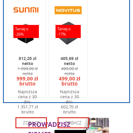
NT320
Q890
Szybkość druku:
Wielkość znaków:
Wpisz poniżej swoje pytanie
Kody kreskowe:
Taniej o
Taniej o
-26%
-17%
Papier:
Szerokość papieru:
Bufor:
812,20 zł
405,69 zł
netto
netto
Wymiary (SxGxW):
1 099,00 zł
490,00 zł
Waga:
netto
netto
Wpisz kod widoczny na obrazku:
Warunki pracy:
999,00 zł
499,00 zł
brutto
brutto
Obcinacz:
Najniższa
Najniższa
cena z 30
cena z 30
dni:
dni:
1 351,77 zł
602,70 zł
brutto
brutto
ZOBACZ
ZOBACZ