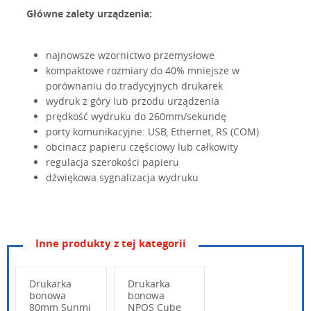
Główne zalety urządzenia:
najnowsze wzornictwo przemysłowe
kompaktowe rozmiary do 40% mniejsze w
porównaniu do tradycyjnych drukarek
wydruk z góry lub przodu urządzenia
prędkość wydruku do 260mm/sekundę
porty komunikacyjne: USB, Ethernet, RS (COM)
obcinacz papieru częściowy lub całkowity
regulacja szerokości papieru
dźwiękowa sygnalizacja wydruku
Inne produkty z tej kategorii
Drukarka
Drukarka
Metoda druku:
bonowa
bonowa
Rozdzielczość:
80mm Sunmi
NPOS Cube