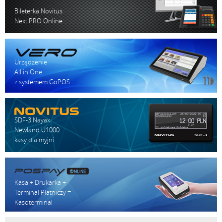
Bileterka Novitus
Next PRO Online
Urządzenie
All in One
z systemem GoPOS
SDF-3 Nayax
Newland U1000
kasy dla myjni
Kasa + Drukarka +
Terminal Płatniczy =
Kasoterminal