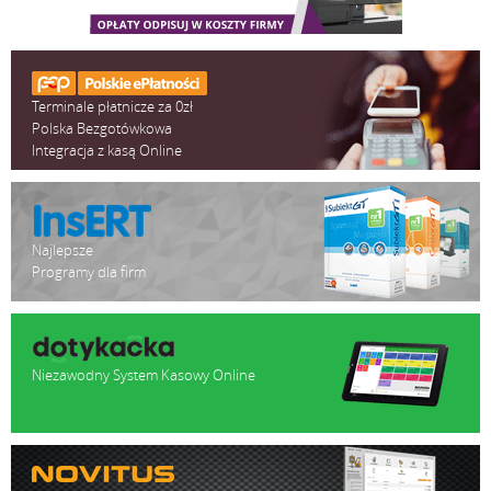
Terminale płatnicze za 0zł
Polska Bezgotówkowa
Integracja z kasą Online
Najlepsze
Programy dla firm
Niezawodny System Kasowy Online