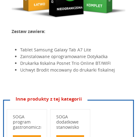
Zestaw zawiera:
Tablet Samsung Galaxy Tab A7 Lite
Zainstalowane oprogramowanie Dotykačka
Drukarka ﬁskalna Posnet Trio Online BT/WIFI
Uchwyt Brodit mocowany do drukarki fiskalnej
Inne produkty z tej kategorii
Instrukcja_Elzab_S200M.pdf
pobierz
SOGA
SOGA
Konfiguracja drukarki ELZAB ELZ-S200M w
program
dodatkowe
programie Dotykačka
gastronomiczny
stanowisko
z
sprzedaży
Dotykacka_instrukcja_obsługi-22072020.pdf