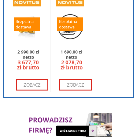
magazynem
pobierz
Wpisz poniżej swoje pytanie
Skrócona instrukcja obsługi Dotykačka
Bezpłatna
Bezpłatna
dostawa
dostawa
2 990,00 zł
1 690,00 zł
netto
netto
3 677,70
2 078,70
zł brutto
zł brutto
Wpisz kod widoczny na obrazku:
ZOBACZ
ZOBACZ