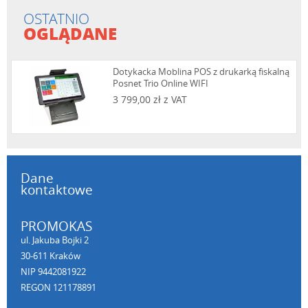
OSTATNIO
OGLĄDANE
Dotykacka Moblina POS z drukarką fiskalną
Posnet Trio Online WIFI
3 799,00 zł z VAT
Dane
kontaktowe
PROMOKAS
ul. Jakuba Bojki 2
30-611 Kraków
NIP 9442081922
REGON 121178891