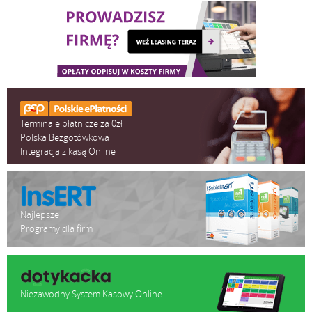
Terminale płatnicze za 0zł
Polska Bezgotówkowa
Integracja z kasą Online
Najlepsze
Programy dla firm
Niezawodny System Kasowy Online