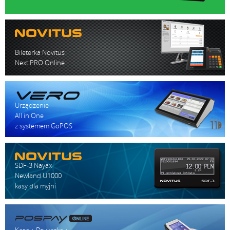
Bileterka Novitus
Next PRO Online
Urządzenie
All in One
z systemem GoPOS
SDF-3 Nayax
Newland U1000
kasy dla myjni