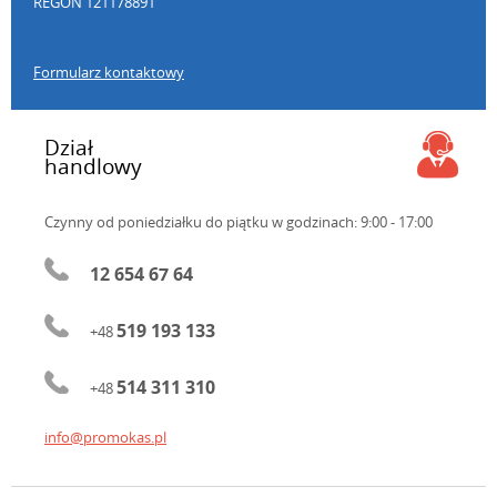
REGON 121178891
Formularz kontaktowy
Dział
handlowy
Czynny od poniedziałku do piątku
w godzinach: 9:00 - 17:00
12 654 67 64
519 193 133
+48
514 311 310
+48
info@promokas.pl