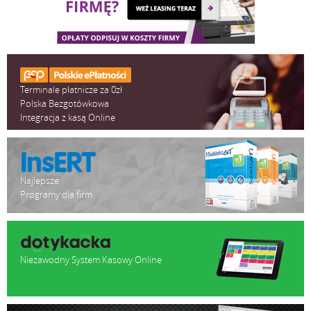
Terminale płatnicze za 0zł
Polska Bezgotówkowa
Integracja z kasą Online
Najlepsze
Programy dla firm
Niezawodny System Kasowy Online