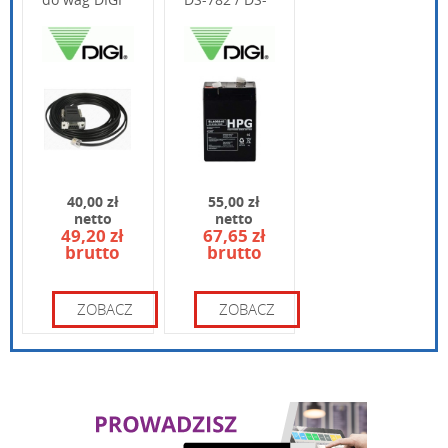
DS-782 / DS-
673 / DS-
781
700E
Wpisz poniżej swoje pytanie
40,00 zł
55,00 zł
netto
netto
49,20 zł
67,65 zł
brutto
brutto
Wpisz kod widoczny na obrazku:
ZOBACZ
ZOBACZ