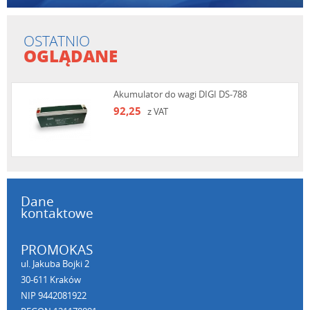
OSTATNIO
OGLĄDANE
Akumulator do wagi DIGI DS-788
92,25
z VAT
Dane
kontaktowe
PROMOKAS
ul. Jakuba Bojki 2
30-611 Kraków
NIP 9442081922