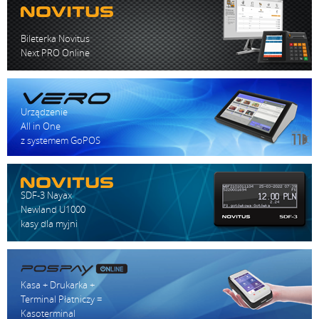
Bileterka Novitus
Next PRO Online
Urządzenie
All in One
z systemem GoPOS
SDF-3 Nayax
Newland U1000
kasy dla myjni
Kasa + Drukarka +
Terminal Płatniczy =
Kasoterminal