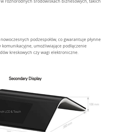
ę w różnorodnych środowiskach biznesowych, takich
u nowoczesnych podzespołów, co gwarantuje płynne
y komunikacyjne, umożliwiające podłączenie
kodów kreskowych czy wagi elektroniczne.