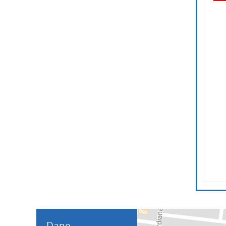
Wpisz k
Dane