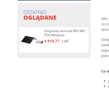
OSTATNIO
OGLĄDANE
IMU 
co c
spos
Dotykowy terminal IMU ARC
POS Windows
Dzię
4 918,77
z VAT
bezb
ergo
posz
Co w