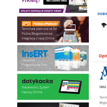
DOBI
Terminale płatnicze za 0zł
Polska Bezgotówkowa
Integracja z kasą Online
Opi
Najlepsze
Programy dla firm
IMU 
Niezawodny System
Kasowy Online
Term
Wypo