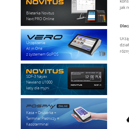
kons
jak r
Bileterka Novitus
Next PRO Online
Dlac
Urzą
Urządzenie
dzia
All in One
różn
z systemem GoPOS
SDF-3 Nayax
Newland U1000
kasy dla myjni
Kasa + Drukarka +
Terminal Płatniczy =
Kasoterminal