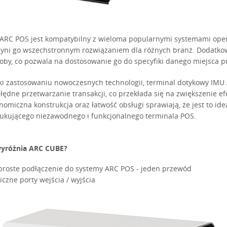
ARC POS jest kompatybilny z wieloma popularnymi systemami op
zyni go wszechstronnym rozwiązaniem dla różnych branż. Dodatkow
oby, co pozwala na dostosowanie go do specyfiki danego miejsca p
ki zastosowaniu nowoczesnych technologii, terminal dotykowy IMU
łędne przetwarzanie transakcji, co przekłada się na zwiększenie ef
nomiczna konstrukcja oraz łatwość obsługi sprawiają, że jest to id
ukującego niezawodnego i funkcjonalnego terminala POS.
yróżnia ARC CUBE?
proste podłączenie do systemy ARC POS - jeden przewód
liczne porty wejścia / wyjścia