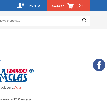
0
KOSZYK
(
)
KONTO
s
roducent:
Aclas
warancja
12 Miesięcy