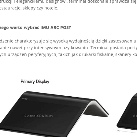
trukcji i eleganckiemu designowi, terminal doskonale sprawdza si
estauracje, sklepy czy hotele.
zego warto wybrać IMU ARC POS?
dzenie charakteryzuje się wysoką wydajnością dzięki zastosowani
łanie nawet przy intensywnym użytkowaniu. Terminal posiada port
ych urządzeń peryferyjnych, takich jak drukarki fiskalne, skanery 