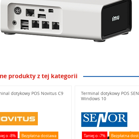
ne produkty z tej kategorii
niżej swoje pytanie
minal dotykowy POS Novitus C9
Terminal dotykowy POS SEN
Windows 10
iej o -8%
Bezpłatna dostawa
Taniej o -7%
Bezpłatna dos