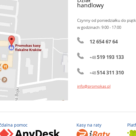
handlowy
Czynny od poniedziałku do piąt
w godzinach: 9:00 - 17:00
12 654 67 64
519 193 133
+48
514 311 310
+48
info@promokas.pl
Zdalna pomoc
Kasy na raty
Plat