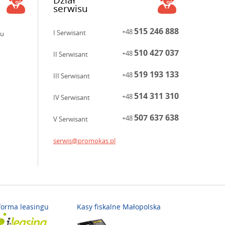
serwisu
515 246 888
+48
I Serwisant
ku
510 427 037
+48
II Serwisant
519 193 133
+48
III Serwisant
514 311 310
+48
IV Serwisant
507 637 638
+48
V Serwisant
serwis@promokas.pl
forma leasingu
Kasy fiskalne Małopolska