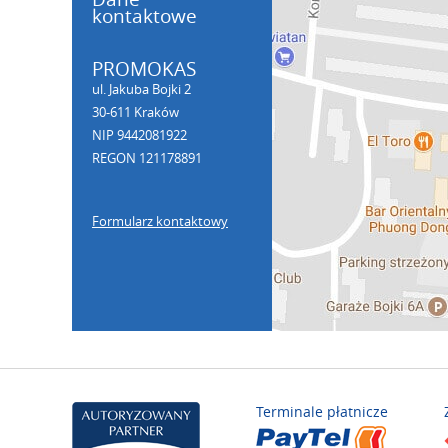
kontaktowe
PROMOKAS
ul. Jakuba Bojki 2
30-611 Kraków
NIP 9442081922
REGON 121178891
Formularz kontaktowy
Terminale płatnicze