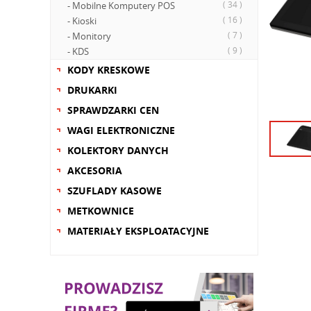
( 34 )
- Mobilne Komputery POS
( 16 )
- Kioski
( 7 )
- Monitory
( 9 )
- KDS
KODY KRESKOWE
DRUKARKI
SPRAWDZARKI CEN
WAGI ELEKTRONICZNE
KOLEKTORY DANYCH
AKCESORIA
SZUFLADY KASOWE
METKOWNICE
MATERIAŁY EKSPLOATACYJNE