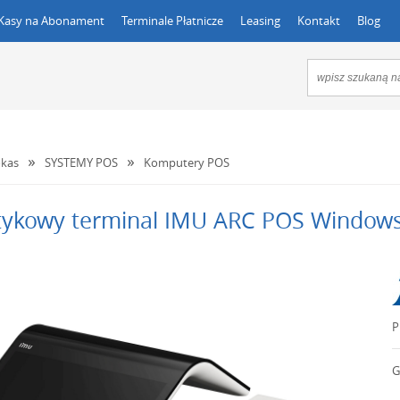
Kasy na Abonament
Terminale Płatnicze
Leasing
Kontakt
Blog
kas
SYSTEMY POS
Komputery POS
ykowy terminal IMU ARC POS Window
P
G