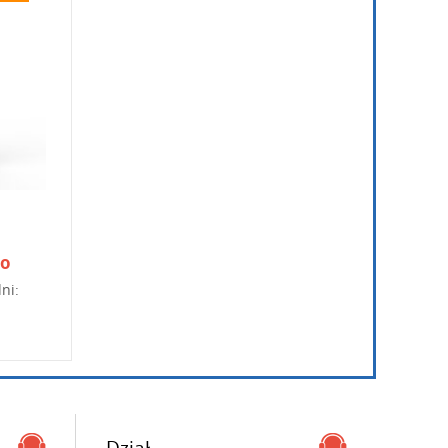
to
ni:
Dział