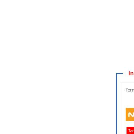
In
Wpisz po
Ter
Tan