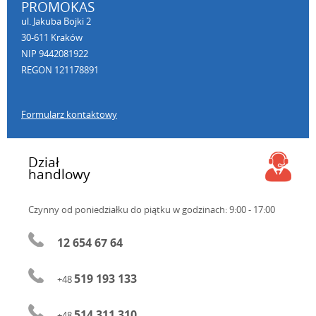
PROMOKAS
ul. Jakuba Bojki 2
30-611 Kraków
NIP 9442081922
REGON 121178891
Formularz kontaktowy
Dział
handlowy
Czynny od poniedziałku do piątku
w godzinach: 9:00 - 17:00
12 654 67 64
519 193 133
+48
514 311 310
+48