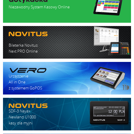
Niezawodny System Kasowy Online
Bileterka Novitus
Next PRO Online
Urządzenie
All in One
z systemem GoPOS
SDF-3 Nayax
Newland U1000
kasy dla myjni