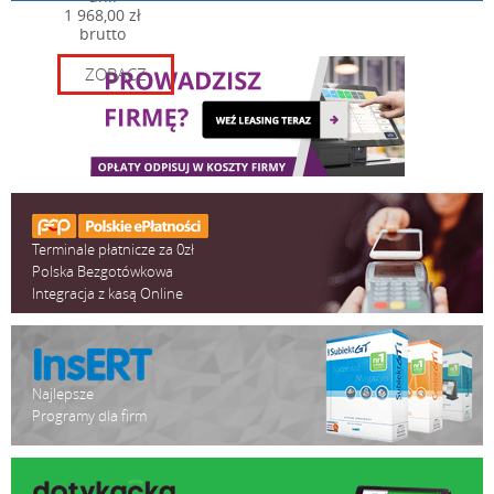
1 968,00 zł
Wilgotność
10% ~ 90% (bez kondensacji)
brutto
Pobór mocy
60 W 19V / 3.15A
ZOBACZ
Sieć bezprzewodowa - 802/11 a
Bluetooth 4.1
Wyświetlacz klienta - 11,6”/15,6
2 linii
Opcje
Czytnik kart magnetycznych - 1,2,3
CRFID ISO/IEC 14443A /13.56/ M
Czytnik linii papilarnych
Terminale płatnicze za 0zł
Polska Bezgotówkowa
i-Button
Integracja z kasą Online
Najlepsze
Programy dla firm